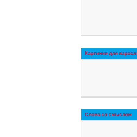
Картинки для взросл
Слова со смыслом