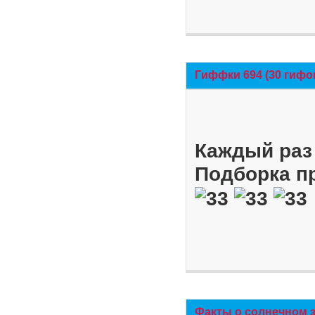
Гиффки 694 (30 гифо
Каждый раз 
Подборка п
Факты о солнечном 