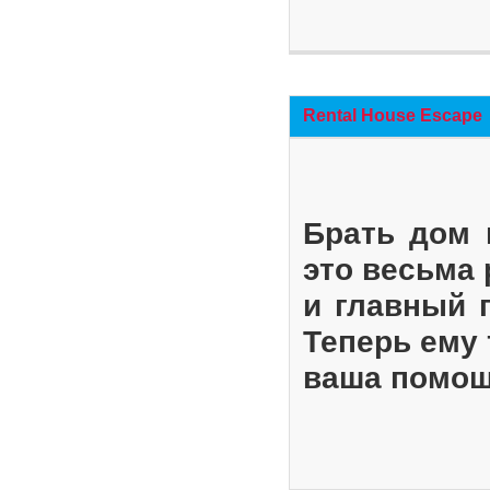
Rental House Escape
Брать дом 
это весьма
и главный 
Теперь ему 
ваша помощ