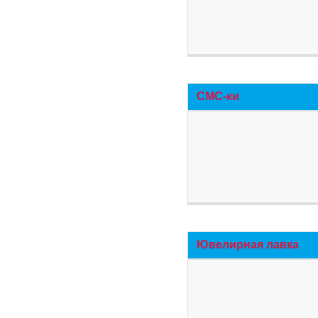
СМС-ки
Ювелирная лавка