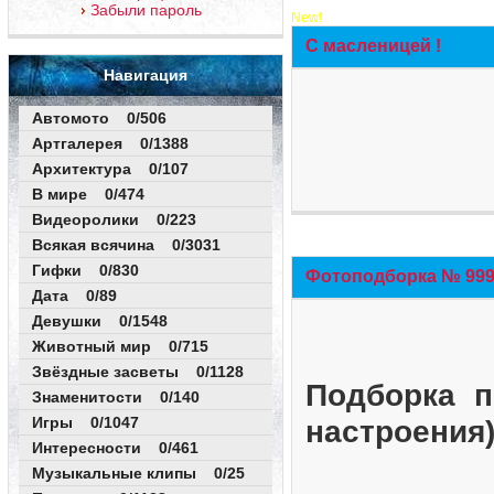
Забыли пароль
New!
С масленицей !
Навигация
Автомото 0/506
Артгалерея 0/1388
Архитектура 0/107
В мире 0/474
Видеоролики 0/223
Всякая всячина 0/3031
Гифки 0/830
Фотоподборка № 999 
Дата 0/89
Девушки 0/1548
Животный мир 0/715
Звёздные засветы 0/1128
Подборка п
Знаменитости 0/140
Игры 0/1047
настроения
Интересности 0/461
Музыкальные клипы 0/25