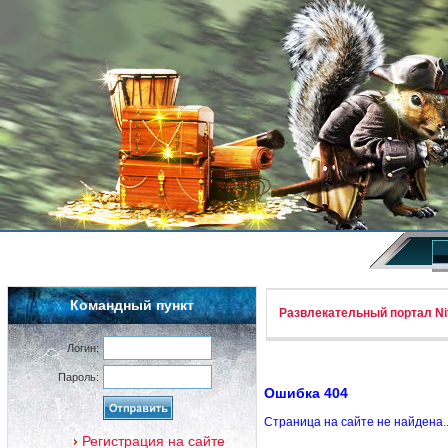
Командный пункт
Развлекательный портал Nif
Логин:
Пароль:
Ошибка 404
Страница на сайте не найдена.
Регистрация на сайте