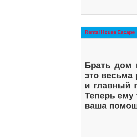
Rental House Escape
Брать дом 
это весьма
и главный 
Теперь ему 
ваша помощ