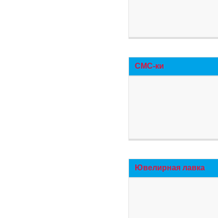
СМС-ки
Ювелирная лавка