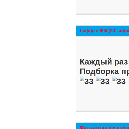
Гиффки 694 (30 гифо
Каждый раз 
Подборка п
Факты о солнечном 