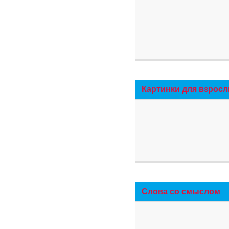
Картинки для взросл
Слова со смыслом