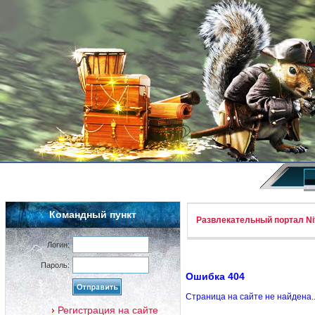
Командный пункт
Развлекательный портал Nif
Логин:
Пароль:
Ошибка 404
Страница на сайте не найдена.
Регистрация на сайте