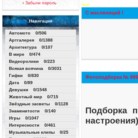
Забыли пароль
New!
С масленицей !
Навигация
Автомото 0/506
Артгалерея 0/1388
Архитектура 0/107
В мире 0/474
Видеоролики 0/223
Всякая всячина 0/3031
Гифки 0/830
Фотоподборка № 999 
Дата 0/89
Девушки 0/1548
Животный мир 0/715
Звёздные засветы 0/1128
Подборка п
Знаменитости 0/140
Игры 0/1047
настроения
Интересности 0/461
Музыкальные клипы 0/25