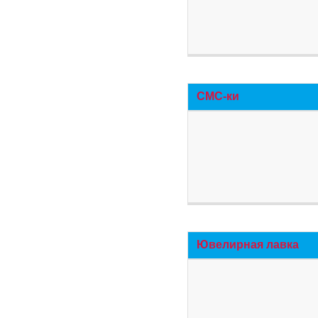
СМС-ки
Ювелирная лавка