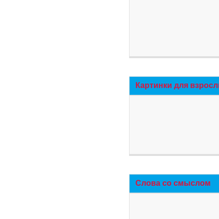
Картинки для взросл
Слова со смыслом