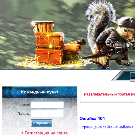
Командный пункт
Развлекательный портал Nif
Логин:
Пароль:
Ошибка 404
Страница на сайте не найдена.
Регистрация на сайте