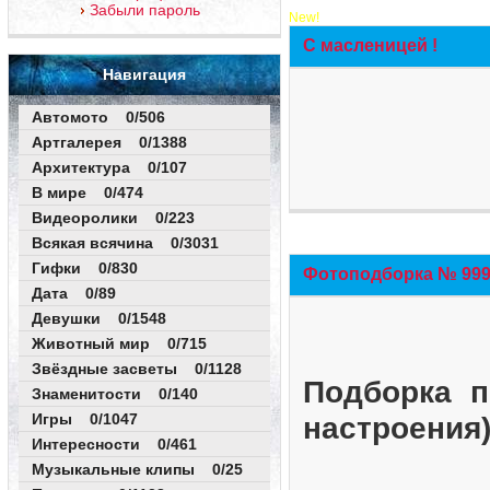
Забыли пароль
New!
С масленицей !
Навигация
Автомото 0/506
Артгалерея 0/1388
Архитектура 0/107
В мире 0/474
Видеоролики 0/223
Всякая всячина 0/3031
Гифки 0/830
Фотоподборка № 999 
Дата 0/89
Девушки 0/1548
Животный мир 0/715
Звёздные засветы 0/1128
Подборка п
Знаменитости 0/140
Игры 0/1047
настроения
Интересности 0/461
Музыкальные клипы 0/25