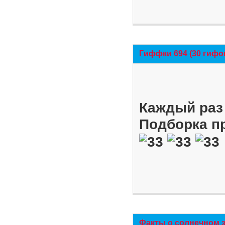
Гиффки 694 (30 гифо
Каждый раз 
Подборка п
Факты о солнечном 