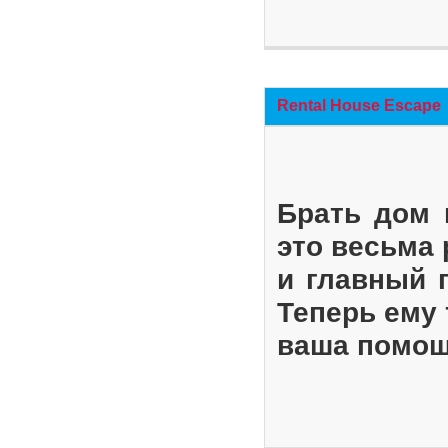
Rental House Escape
Брать дом 
это весьма
и главный 
Теперь ему 
ваша помощ