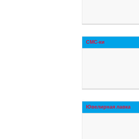
СМС-ки
Ювелирная лавка