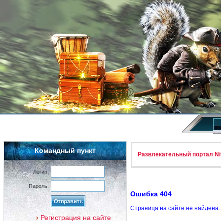
Командный пункт
Развлекательный портал Nif
Логин:
Пароль:
Ошибка 404
Страница на сайте не найдена.
Регистрация на сайте