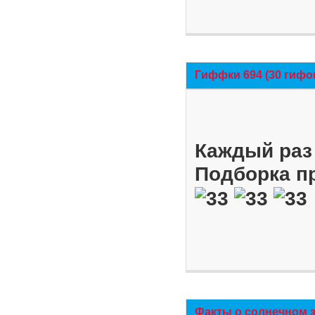
Гиффки 694 (30 гифо
Каждый раз 
Подборка п
Факты о солнечном 