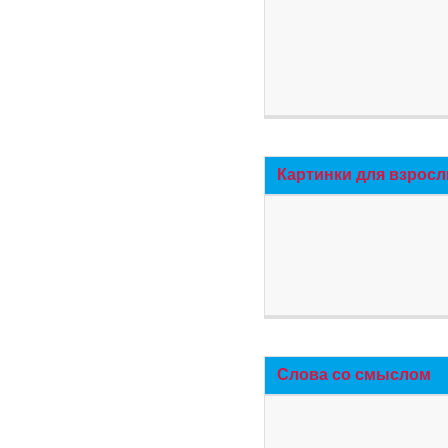
Картинки для взросл
Слова со смыслом