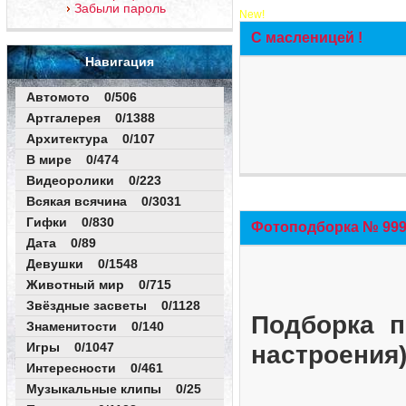
Забыли пароль
New!
С масленицей !
Навигация
Автомото 0/506
Артгалерея 0/1388
Архитектура 0/107
В мире 0/474
Видеоролики 0/223
Всякая всячина 0/3031
Гифки 0/830
Фотоподборка № 999 
Дата 0/89
Девушки 0/1548
Животный мир 0/715
Звёздные засветы 0/1128
Подборка п
Знаменитости 0/140
Игры 0/1047
настроения
Интересности 0/461
Музыкальные клипы 0/25