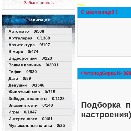
Забыли пароль
New!
С масленицей !
Навигация
Автомото 0/506
Артгалерея 0/1388
Архитектура 0/107
В мире 0/474
Видеоролики 0/223
Всякая всячина 0/3031
Гифки 0/830
Фотоподборка № 999 
Дата 0/89
Девушки 0/1548
Животный мир 0/715
Звёздные засветы 0/1128
Подборка п
Знаменитости 0/140
Игры 0/1047
настроения
Интересности 0/461
Музыкальные клипы 0/25