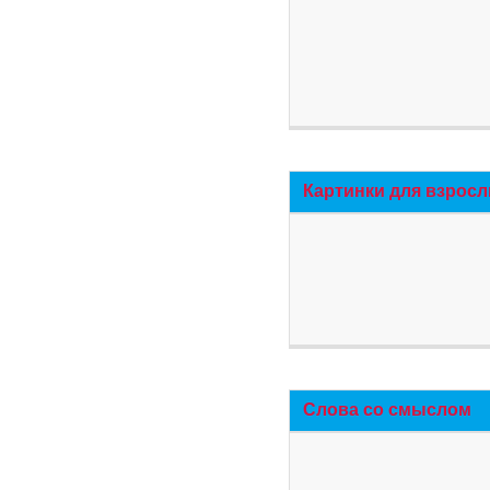
Картинки для взросл
Слова со смыслом