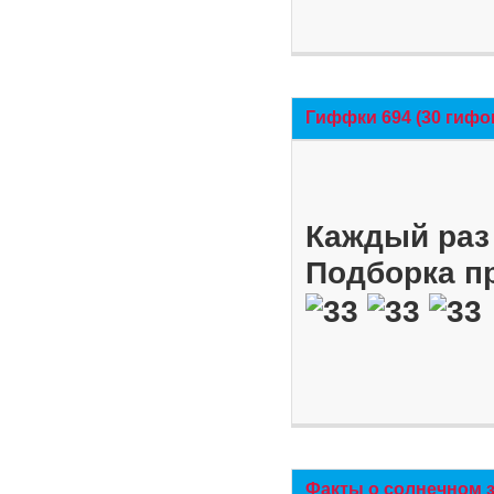
Гиффки 694 (30 гифо
Каждый раз 
Подборка п
Факты о солнечном 