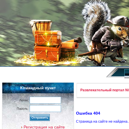
Командный пункт
Развлекательный портал Nif
Логин:
Пароль:
Ошибка 404
Страница на сайте не найдена.
Регистрация на сайте