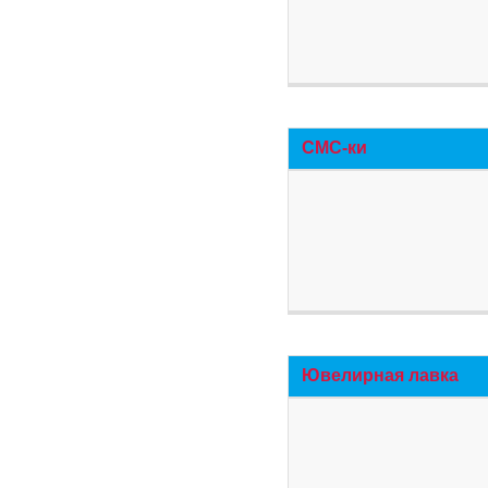
СМС-ки
Ювелирная лавка