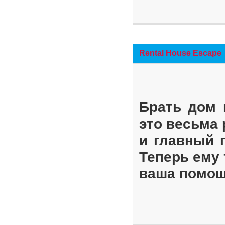
Rental House Escape
Брать дом 
это весьма
и главный 
Теперь ему 
ваша помощ