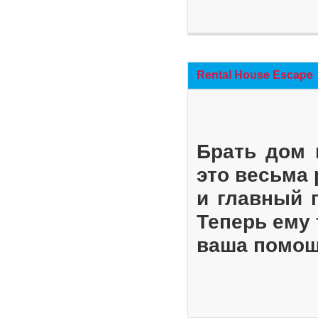
Rental House Escape
Брать дом 
это весьма
и главный 
Теперь ему 
ваша помощ