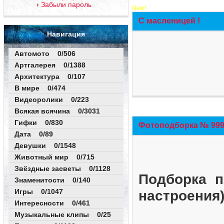
Забыли пароль
New!
С масленицей !
Навигация
Автомото 0/506
Артгалерея 0/1388
Архитектура 0/107
В мире 0/474
Видеоролики 0/223
Всякая всячина 0/3031
Гифки 0/830
Фотоподборка № 999 
Дата 0/89
Девушки 0/1548
Животный мир 0/715
Звёздные засветы 0/1128
Подборка п
Знаменитости 0/140
Игры 0/1047
настроения
Интересности 0/461
Музыкальные клипы 0/25