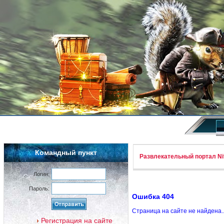
Командный пункт
Развлекательный портал Nif
Логин:
Пароль:
Ошибка 404
Страница на сайте не найдена.
Регистрация на сайте