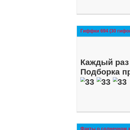
Гиффки 694 (30 гифо
Каждый раз 
Подборка п
Факты о солнечном 