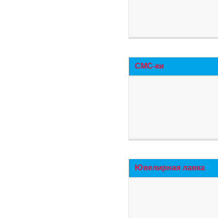
СМС-ки
Ювелирная лавка