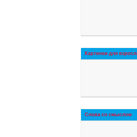
Картинки для взросл
Слова со смыслом