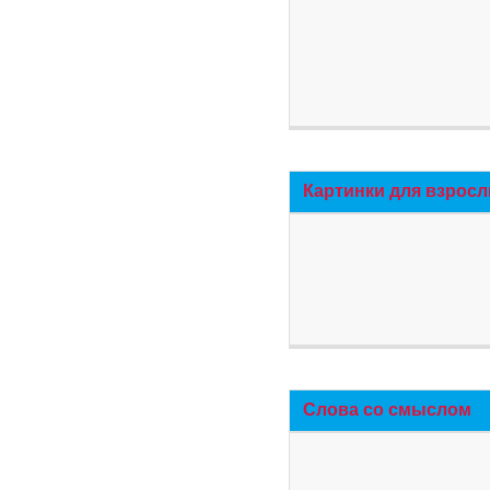
Картинки для взросл
Слова со смыслом