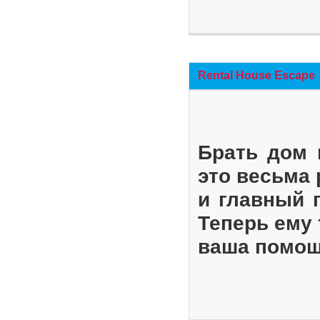
Rental House Escape
Брать дом 
это весьма
и главный 
Теперь ему 
ваша помощ