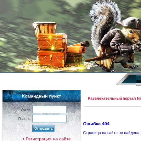
Командный пункт
Развлекательный портал Nif
Логин:
Пароль:
Ошибка 404
Страница на сайте не найдена.
Регистрация на сайте