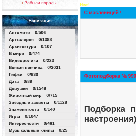
Забыли пароль
New!
С масленицей !
Навигация
Автомото 0/506
Артгалерея 0/1388
Архитектура 0/107
В мире 0/474
Видеоролики 0/223
Всякая всячина 0/3031
Гифки 0/830
Фотоподборка № 999 
Дата 0/89
Девушки 0/1548
Животный мир 0/715
Звёздные засветы 0/1128
Подборка п
Знаменитости 0/140
Игры 0/1047
настроения
Интересности 0/461
Музыкальные клипы 0/25