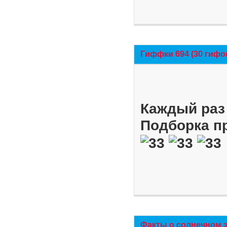
Гиффки 694 (30 гифо
Каждый раз 
Подборка п
Факты о солнечном 