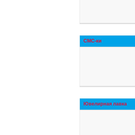
СМС-ки
Ювелирная лавка