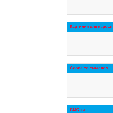
Картинки для взросл
Слова со смыслом
СМС-ки