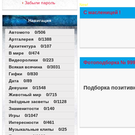
Забыли пароль
New!
С масленицей !
Навигация
Автомото 0/506
Артгалерея 0/1388
Архитектура 0/107
В мире 0/474
Видеоролики 0/223
Фотоподборка № 999 
Всякая всячина 0/3031
Гифки 0/830
Дата 0/89
Подборка позитивн
Девушки 0/1548
Животный мир 0/715
Звёздные засветы 0/1128
Знаменитости 0/140
Игры 0/1047
Интересности 0/461
Музыкальные клипы 0/25