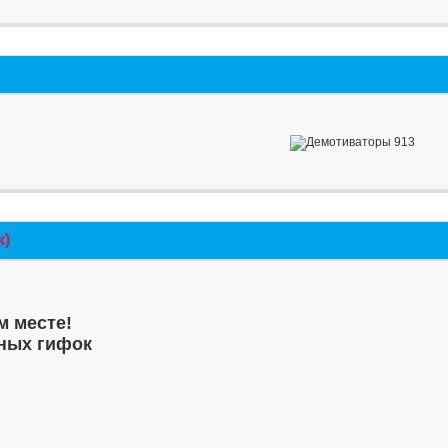
к)
м месте!
ных гифок