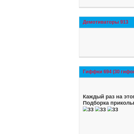
Демотиваторы 913
Гиффки 694 (30 гифо
Каждый раз на это
Подборка приколь