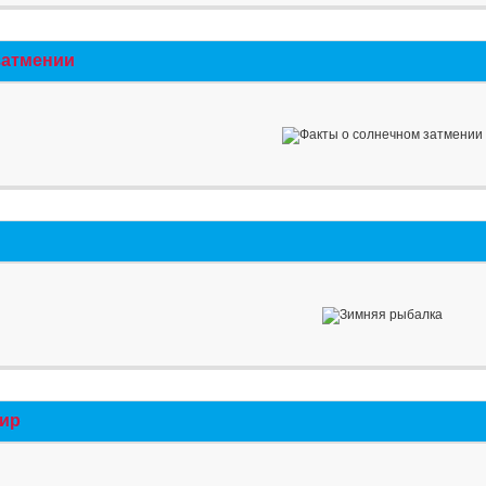
затмении
мир