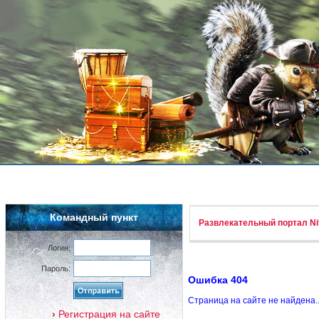
Командный пункт
Развлекательный портал Nif
Логин:
Пароль:
Ошибка 404
Страница на сайте не найдена.
Регистрация на сайте