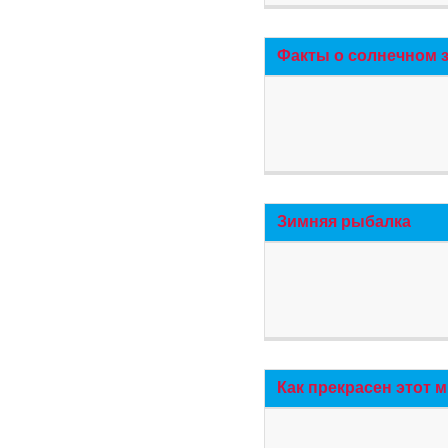
Факты о солнечном 
Зимняя рыбалка
Как прекрасен этот 