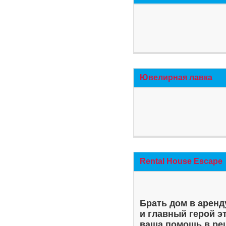
Ювелирная лавка
Rental House Escape
Брать дом в аренд
и главный герой э
ваша помощь в ре