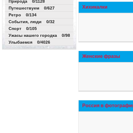
Природа 0/1128
Хихикалки
Путешествуем 0/627
Ретро 0/134
События, люди 0/32
Спорт 0/105
Ужасы нашего городка 0/98
Улыбаемся 0/4026
Женские фразы
Россия в фотографи