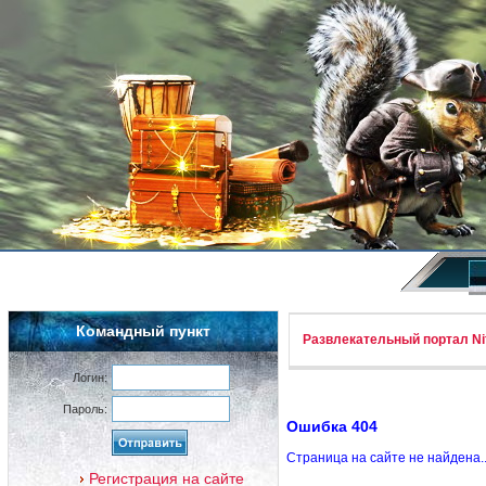
Командный пункт
Развлекательный портал Nif
Логин:
Пароль:
Ошибка 404
Страница на сайте не найдена.
Регистрация на сайте