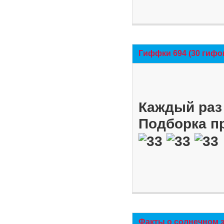
Гиффки 694 (30 гифо
Каждый раз 
Подборка п
Факты о солнечном 