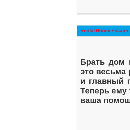
Rental House Escape
Брать дом 
это весьма
и главный 
Теперь ему 
ваша помощ