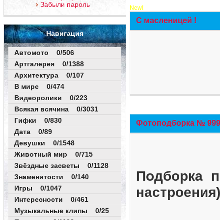
Забыли пароль
New!
С масленицей !
Навигация
Автомото 0/506
Артгалерея 0/1388
Архитектура 0/107
В мире 0/474
Видеоролики 0/223
Всякая всячина 0/3031
Гифки 0/830
Фотоподборка № 999 
Дата 0/89
Девушки 0/1548
Животный мир 0/715
Звёздные засветы 0/1128
Подборка п
Знаменитости 0/140
Игры 0/1047
настроения
Интересности 0/461
Музыкальные клипы 0/25