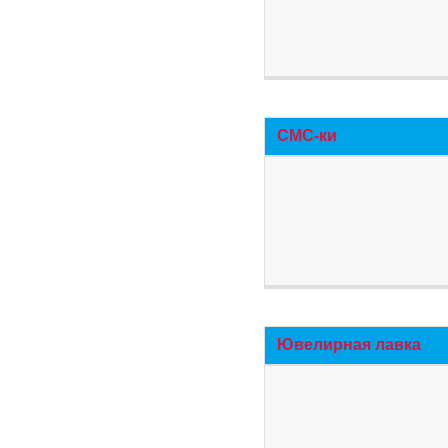
СМС-ки
Ювелирная лавка