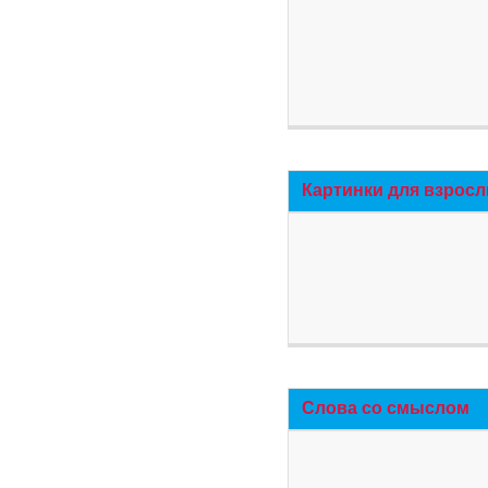
Картинки для взросл
Слова со смыслом