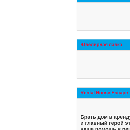
Ювелирная лавка
Rental House Escape
Брать дом в аренд
и главный герой э
ваша помощь в ре