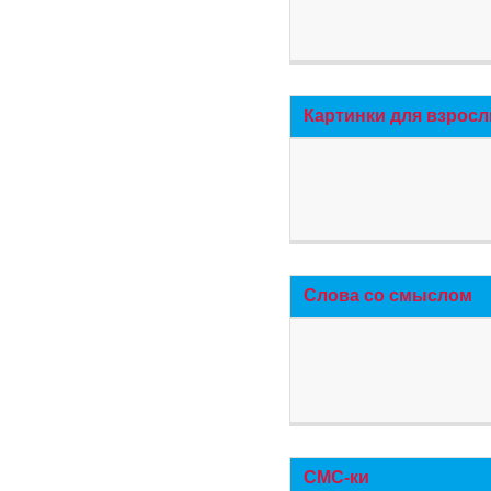
Картинки для взросл
Слова со смыслом
СМС-ки