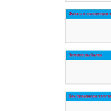
Факты о солнечном 
Зимняя рыбалка
Как прекрасен этот 