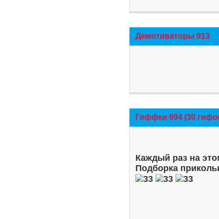
Демотиваторы 913
Гиффки 694 (30 гифо
Каждый раз на это
Подборка приколь