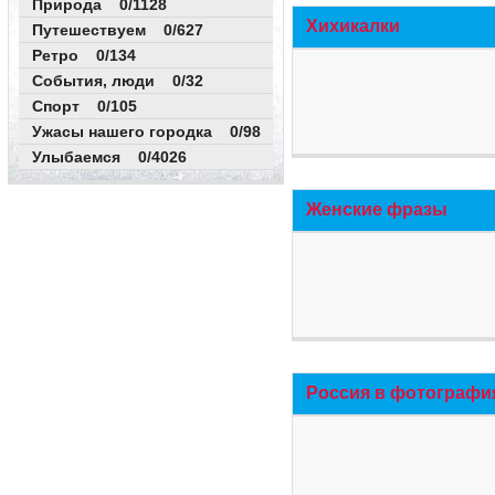
Природа 0/1128
Хихикалки
Путешествуем 0/627
Ретро 0/134
События, люди 0/32
Спорт 0/105
Ужасы нашего городка 0/98
Улыбаемся 0/4026
Женские фразы
Россия в фотографи