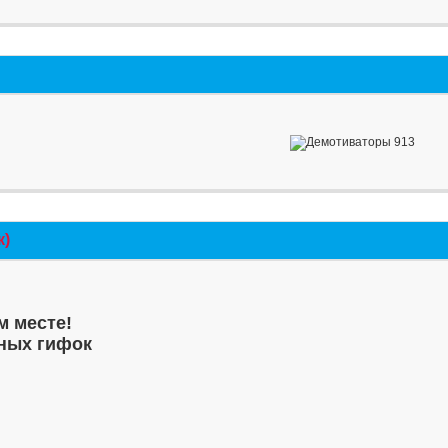
к)
м месте!
ных гифок