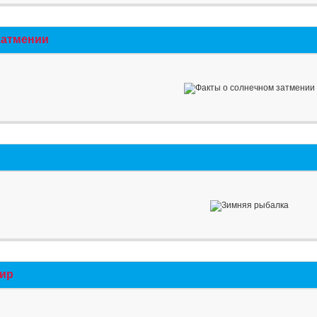
затмении
мир