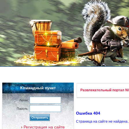
Командный пункт
Развлекательный портал Nif
Логин:
Пароль:
Ошибка 404
Страница на сайте не найдена.
Регистрация на сайте