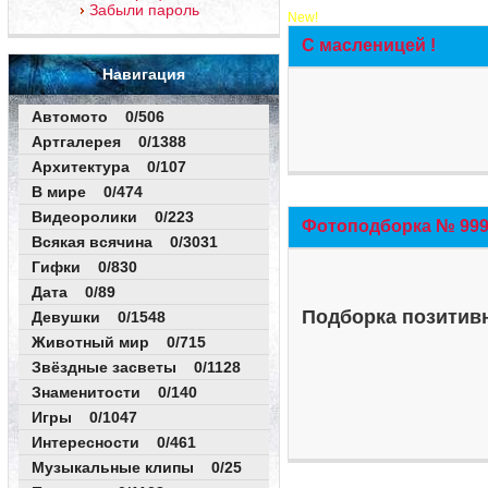
Забыли пароль
New!
С масленицей !
Навигация
Автомото 0/506
Артгалерея 0/1388
Архитектура 0/107
В мире 0/474
Видеоролики 0/223
Фотоподборка № 999 
Всякая всячина 0/3031
Гифки 0/830
Дата 0/89
Подборка позитивн
Девушки 0/1548
Животный мир 0/715
Звёздные засветы 0/1128
Знаменитости 0/140
Игры 0/1047
Интересности 0/461
Музыкальные клипы 0/25