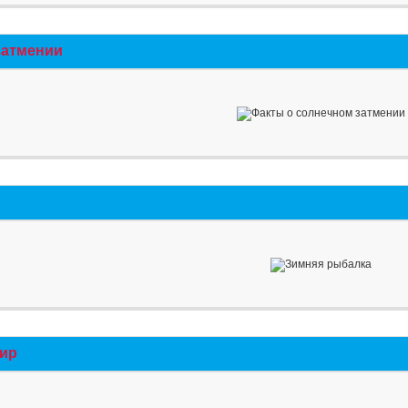
затмении
мир