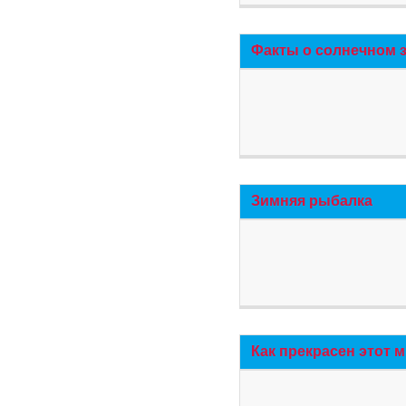
Факты о солнечном 
Зимняя рыбалка
Как прекрасен этот 