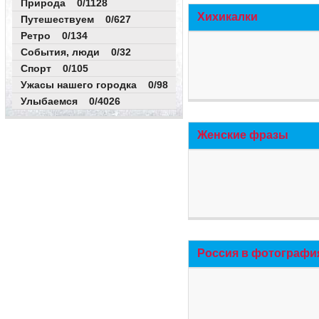
Природа 0/1128
Хихикалки
Путешествуем 0/627
Ретро 0/134
События, люди 0/32
Спорт 0/105
Ужасы нашего городка 0/98
Улыбаемся 0/4026
Женские фразы
Россия в фотографи