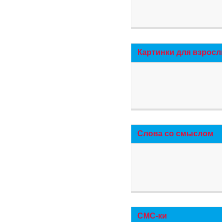
Картинки для взросл
Слова со смыслом
СМС-ки