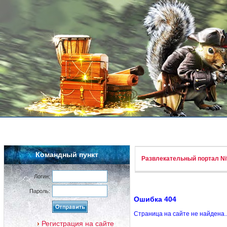
Командный пункт
Развлекательный портал Nif
Логин:
Пароль:
Ошибка 404
Страница на сайте не найдена.
Регистрация на сайте