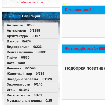
Забыли пароль
New!
С масленицей !
Навигация
Автомото 0/506
Артгалерея 0/1388
Архитектура 0/107
В мире 0/474
Видеоролики 0/223
Фотоподборка № 999 
Всякая всячина 0/3031
Гифки 0/830
Дата 0/89
Подборка позитивн
Девушки 0/1548
Животный мир 0/715
Звёздные засветы 0/1128
Знаменитости 0/140
Игры 0/1047
Интересности 0/461
Музыкальные клипы 0/25