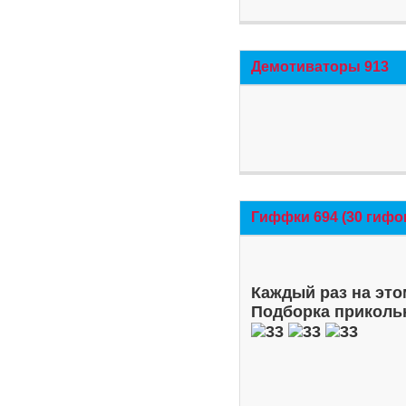
Демотиваторы 913
Гиффки 694 (30 гифо
Каждый раз на это
Подборка приколь