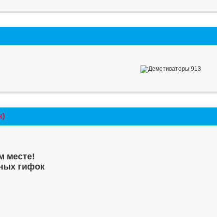
к)
м месте!
ных гифок