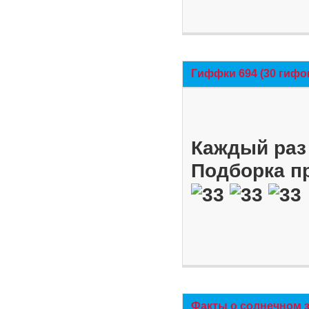
Гиффки 694 (30 гифо
Каждый раз 
Подборка п
Факты о солнечном 