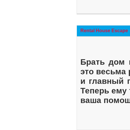
Rental House Escape
Брать дом 
это весьма
и главный 
Теперь ему 
ваша помощ