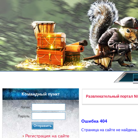
Командный пункт
Развлекательный портал Nif
Логин:
Пароль:
Ошибка 404
Страница на сайте не найдена.
Регистрация на сайте