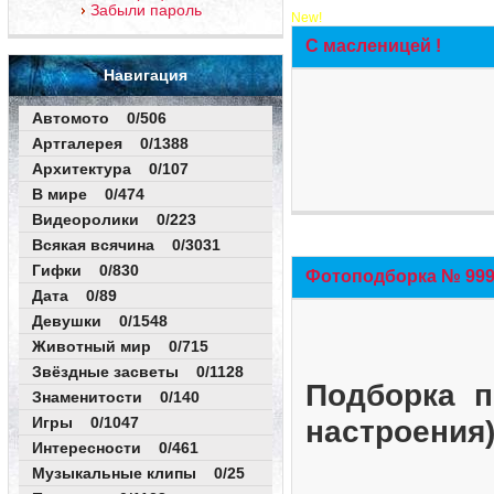
Забыли пароль
New!
С масленицей !
Навигация
Автомото 0/506
Артгалерея 0/1388
Архитектура 0/107
В мире 0/474
Видеоролики 0/223
Всякая всячина 0/3031
Гифки 0/830
Фотоподборка № 999 
Дата 0/89
Девушки 0/1548
Животный мир 0/715
Звёздные засветы 0/1128
Подборка п
Знаменитости 0/140
Игры 0/1047
настроения
Интересности 0/461
Музыкальные клипы 0/25