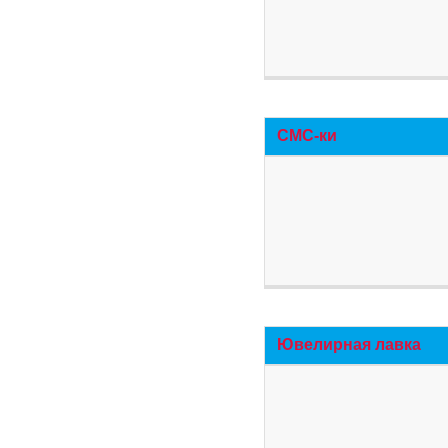
СМС-ки
Ювелирная лавка