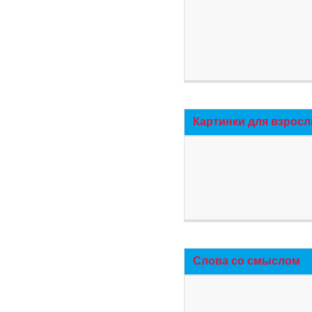
Картинки для взросл
Слова со смыслом