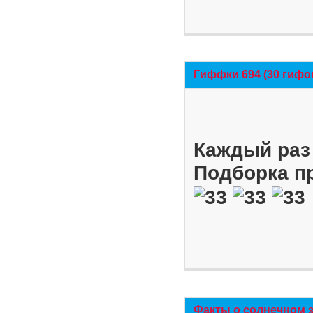
Гиффки 694 (30 гифо
Каждый раз 
Подборка п
Факты о солнечном 