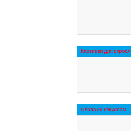
Картинки для взросл
Слова со смыслом