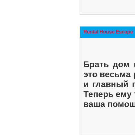
Rental House Escape
Брать дом 
это весьма
и главный 
Теперь ему 
ваша помощ