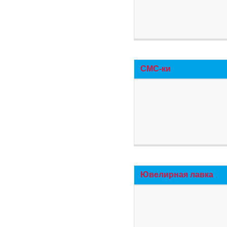
СМС-ки
Ювелирная лавка