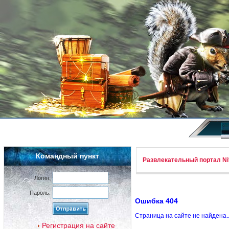
Командный пункт
Развлекательный портал Nif
Логин:
Пароль:
Ошибка 404
Страница на сайте не найдена.
Регистрация на сайте