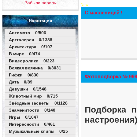
Забыли пароль
New!
С масленицей !
Навигация
Автомото 0/506
Артгалерея 0/1388
Архитектура 0/107
В мире 0/474
Видеоролики 0/223
Всякая всячина 0/3031
Гифки 0/830
Фотоподборка № 999 
Дата 0/89
Девушки 0/1548
Животный мир 0/715
Звёздные засветы 0/1128
Подборка п
Знаменитости 0/140
Игры 0/1047
настроения
Интересности 0/461
Музыкальные клипы 0/25