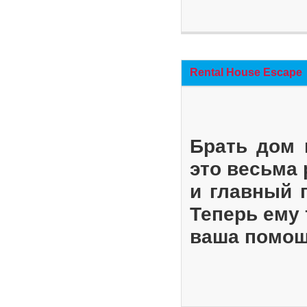
Rental House Escape
Брать дом 
это весьма
и главный 
Теперь ему 
ваша помощ