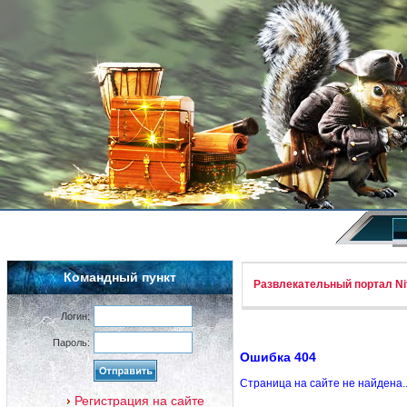
Командный пункт
Развлекательный портал Nif
Логин:
Пароль:
Ошибка 404
Страница на сайте не найдена.
Регистрация на сайте