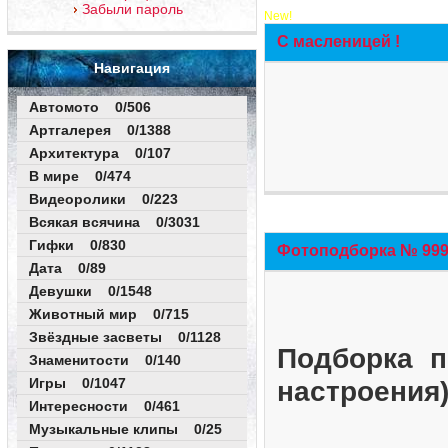
Забыли пароль
New!
С масленицей !
Навигация
Автомото 0/506
Артгалерея 0/1388
Архитектура 0/107
В мире 0/474
Видеоролики 0/223
Всякая всячина 0/3031
Гифки 0/830
Фотоподборка № 999 
Дата 0/89
Девушки 0/1548
Животный мир 0/715
Звёздные засветы 0/1128
Подборка п
Знаменитости 0/140
Игры 0/1047
настроения
Интересности 0/461
Музыкальные клипы 0/25