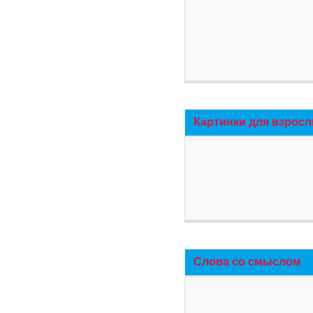
Картинки для взросл
Слова со смыслом