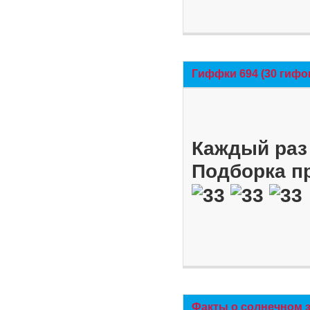
Гиффки 694 (30 гифо
Каждый раз 
Подборка п
Факты о солнечном 