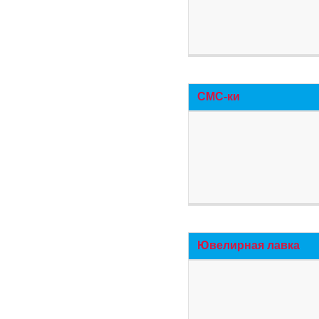
СМС-ки
Ювелирная лавка