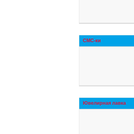
СМС-ки
Ювелирная лавка