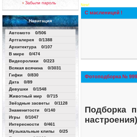
Забыли пароль
New!
С масленицей !
Навигация
Автомото 0/506
Артгалерея 0/1388
Архитектура 0/107
В мире 0/474
Видеоролики 0/223
Всякая всячина 0/3031
Гифки 0/830
Фотоподборка № 999 
Дата 0/89
Девушки 0/1548
Животный мир 0/715
Звёздные засветы 0/1128
Подборка п
Знаменитости 0/140
Игры 0/1047
настроения
Интересности 0/461
Музыкальные клипы 0/25