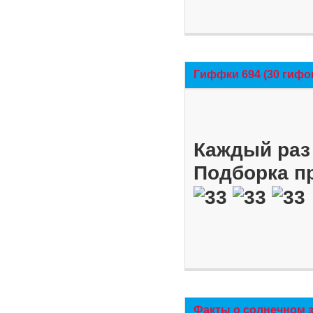
Гиффки 694 (30 гифо
Каждый раз 
Подборка п
Факты о солнечном 