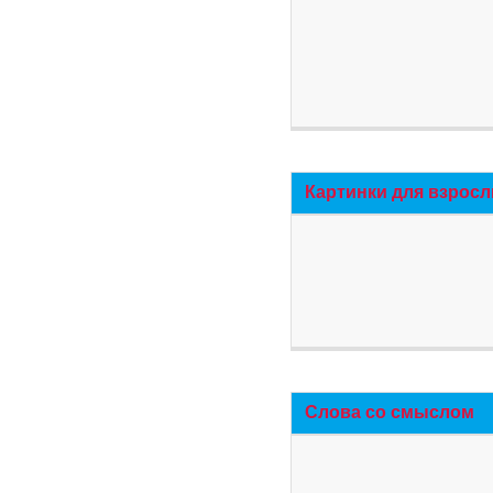
Картинки для взросл
Слова со смыслом