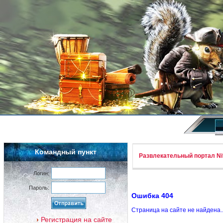
Командный пункт
Развлекательный портал Nif
Логин:
Пароль:
Ошибка 404
Страница на сайте не найдена.
Регистрация на сайте