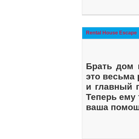
Rental House Escape
Брать дом 
это весьма
и главный 
Теперь ему 
ваша помощ