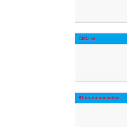
СМС-ки
Ювелирная лавка