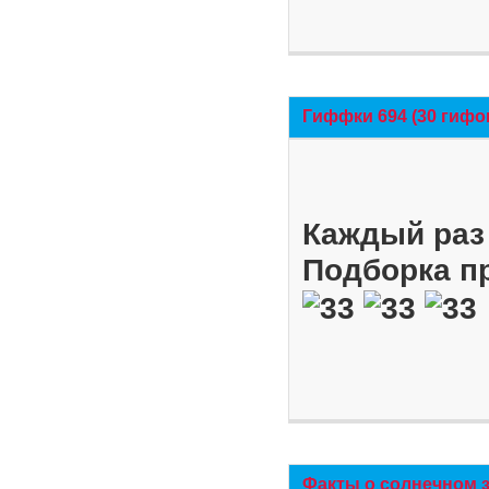
Гиффки 694 (30 гифо
Каждый раз 
Подборка п
Факты о солнечном 