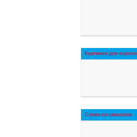
Картинки для взросл
Слова со смыслом