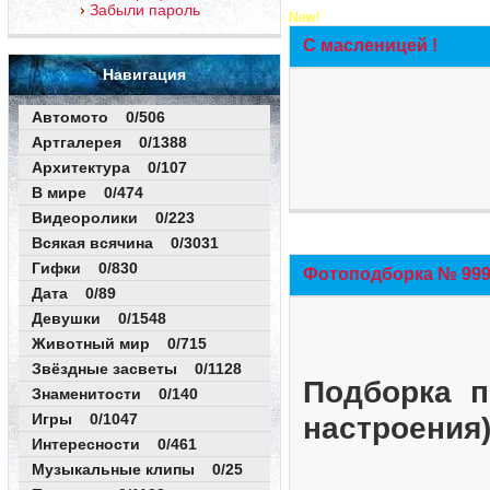
Забыли пароль
New!
С масленицей !
Навигация
Автомото 0/506
Артгалерея 0/1388
Архитектура 0/107
В мире 0/474
Видеоролики 0/223
Всякая всячина 0/3031
Гифки 0/830
Фотоподборка № 999 
Дата 0/89
Девушки 0/1548
Животный мир 0/715
Звёздные засветы 0/1128
Подборка п
Знаменитости 0/140
Игры 0/1047
настроения
Интересности 0/461
Музыкальные клипы 0/25