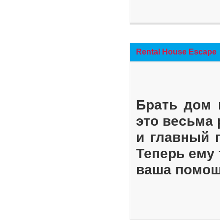
Rental House Escape
Брать дом 
это весьма
и главный 
Теперь ему 
ваша помощ