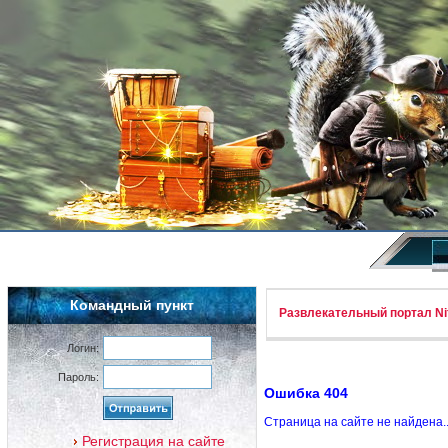
Командный пункт
Развлекательный портал Nif
Логин:
Пароль:
Ошибка 404
Страница на сайте не найдена.
Регистрация на сайте