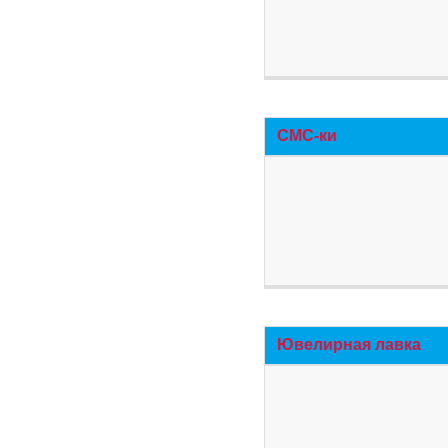
СМС-ки
Ювелирная лавка