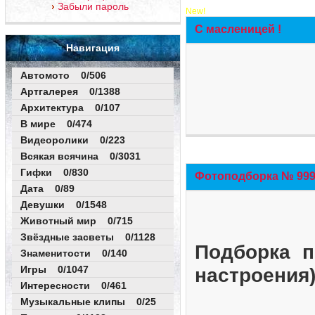
Забыли пароль
New!
С масленицей !
Навигация
Автомото 0/506
Артгалерея 0/1388
Архитектура 0/107
В мире 0/474
Видеоролики 0/223
Всякая всячина 0/3031
Гифки 0/830
Фотоподборка № 999 
Дата 0/89
Девушки 0/1548
Животный мир 0/715
Звёздные засветы 0/1128
Подборка п
Знаменитости 0/140
Игры 0/1047
настроения
Интересности 0/461
Музыкальные клипы 0/25