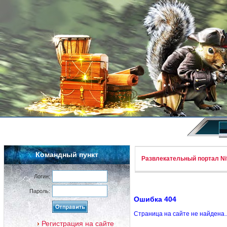
Командный пункт
Развлекательный портал Nif
Логин:
Пароль:
Ошибка 404
Страница на сайте не найдена.
Регистрация на сайте