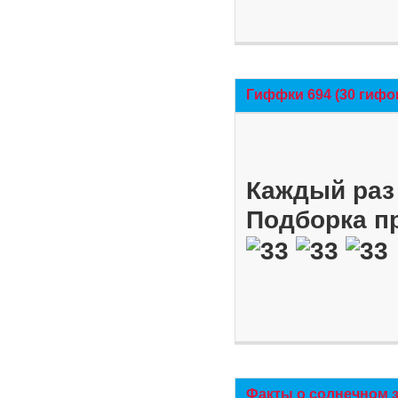
Гиффки 694 (30 гифо
Каждый раз 
Подборка п
Факты о солнечном 