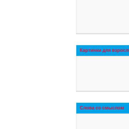
Картинки для взросл
Слова со смыслом