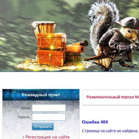
Командный пункт
Развлекательный портал Nif
Логин:
Пароль:
Ошибка 404
Страница на сайте не найдена.
Регистрация на сайте