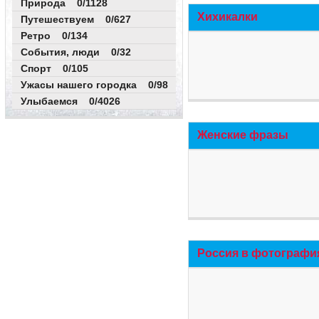
Природа 0/1128
Хихикалки
Путешествуем 0/627
Ретро 0/134
События, люди 0/32
Спорт 0/105
Ужасы нашего городка 0/98
Улыбаемся 0/4026
Женские фразы
Россия в фотографи