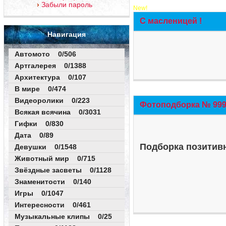
Забыли пароль
New!
С масленицей !
Навигация
Автомото 0/506
Артгалерея 0/1388
Архитектура 0/107
В мире 0/474
Видеоролики 0/223
Фотоподборка № 999 
Всякая всячина 0/3031
Гифки 0/830
Дата 0/89
Подборка позитивн
Девушки 0/1548
Животный мир 0/715
Звёздные засветы 0/1128
Знаменитости 0/140
Игры 0/1047
Интересности 0/461
Музыкальные клипы 0/25