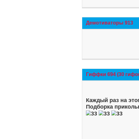
Демотиваторы 913
Гиффки 694 (30 гифо
Каждый раз на это
Подборка приколь