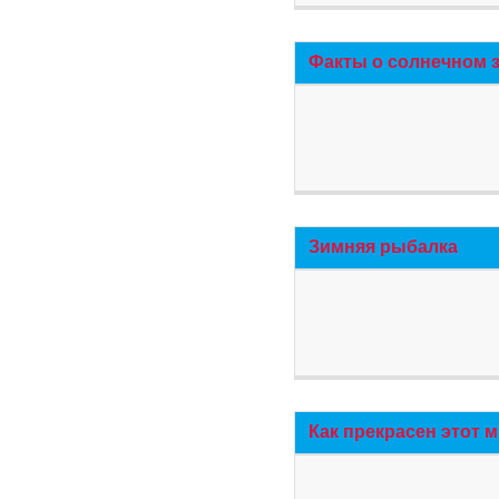
Факты о солнечном 
Зимняя рыбалка
Как прекрасен этот 