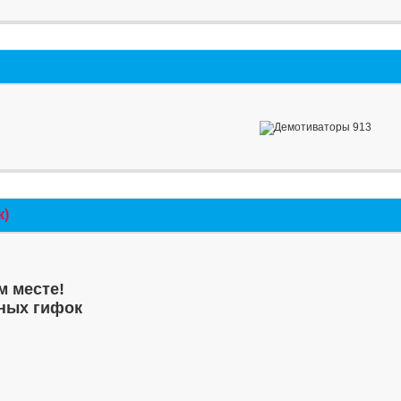
к)
м месте!
ных гифок