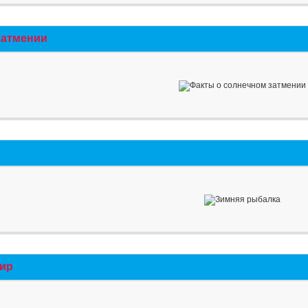
затмении
мир