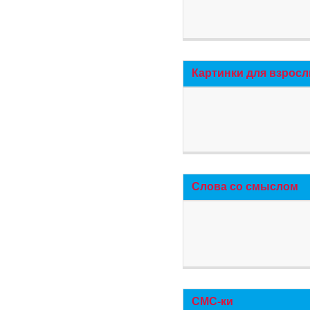
Картинки для взросл
Слова со смыслом
СМС-ки