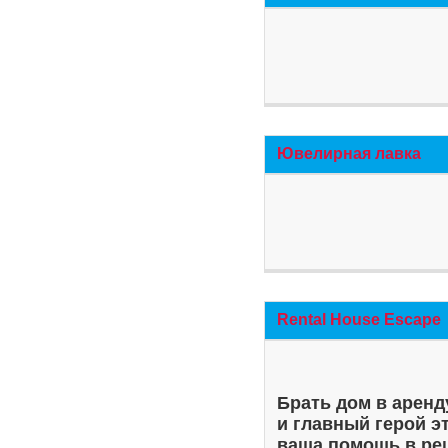
Ювелирная лавка
Rental House Escape
Брать дом в аренд
и главный герой э
ваша помощь в ре