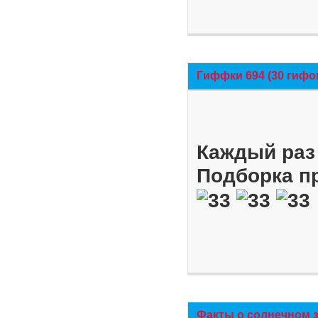
Гиффки 694 (30 гифо
Каждый раз 
Подборка п
Факты о солнечном 