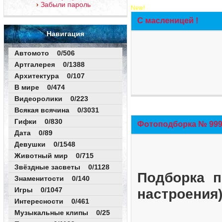
Забыли пароль
New!
С масленицей !
Навигация
Автомото 0/506
Артгалерея 0/1388
Архитектура 0/107
В мире 0/474
Видеоролики 0/223
Всякая всячина 0/3031
Гифки 0/830
Фотоподборка № 999 
Дата 0/89
Девушки 0/1548
Животный мир 0/715
Звёздные засветы 0/1128
Подборка п
Знаменитости 0/140
Игры 0/1047
настроения
Интересности 0/461
Музыкальные клипы 0/25