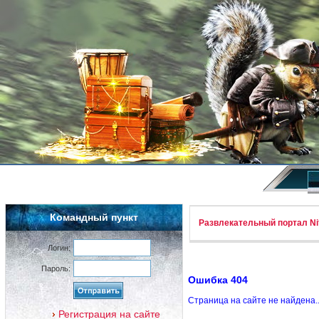
Командный пункт
Развлекательный портал Nif
Логин:
Пароль:
Ошибка 404
Страница на сайте не найдена.
Регистрация на сайте