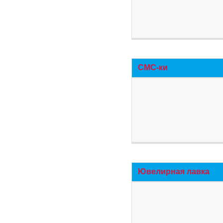
СМС-ки
Ювелирная лавка