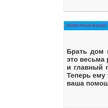
Rental House Escape
Брать дом 
это весьма
и главный 
Теперь ему 
ваша помощ