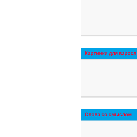
Картинки для взросл
Слова со смыслом