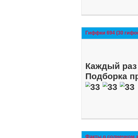
Гиффки 694 (30 гифо
Каждый раз 
Подборка п
Факты о солнечном 