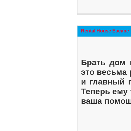
Rental House Escape
Брать дом 
это весьма
и главный 
Теперь ему 
ваша помощ