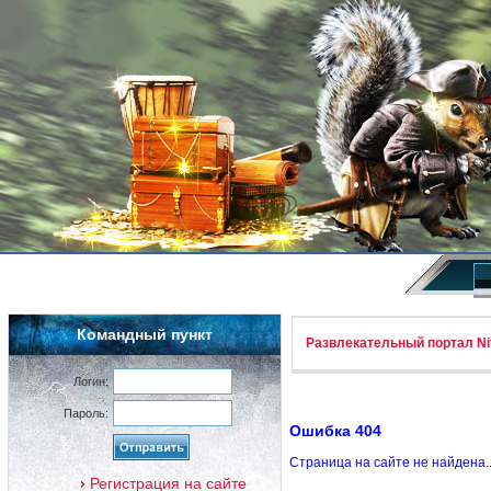
Командный пункт
Развлекательный портал Nif
Логин:
Пароль:
Ошибка 404
Страница на сайте не найдена.
Регистрация на сайте