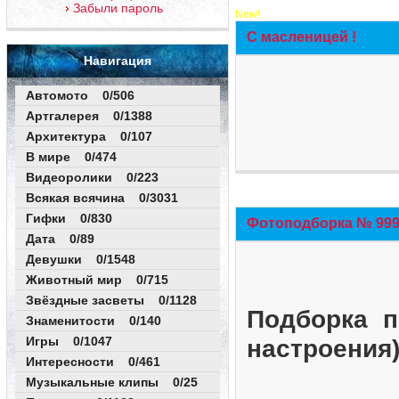
Забыли пароль
New!
С масленицей !
Навигация
Автомото 0/506
Артгалерея 0/1388
Архитектура 0/107
В мире 0/474
Видеоролики 0/223
Всякая всячина 0/3031
Гифки 0/830
Фотоподборка № 999 
Дата 0/89
Девушки 0/1548
Животный мир 0/715
Звёздные засветы 0/1128
Подборка п
Знаменитости 0/140
Игры 0/1047
настроения
Интересности 0/461
Музыкальные клипы 0/25