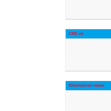
СМС-ки
Ювелирная лавка