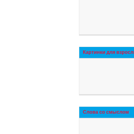
Картинки для взросл
Слова со смыслом