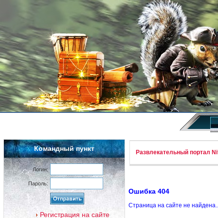
Командный пункт
Развлекательный портал Nif
Логин:
Пароль:
Ошибка 404
Страница на сайте не найдена.
Регистрация на сайте