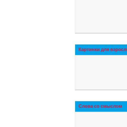
Картинки для взросл
Слова со смыслом