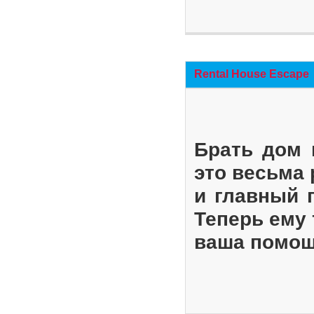
Rental House Escape
Брать дом 
это весьма
и главный 
Теперь ему 
ваша помощ