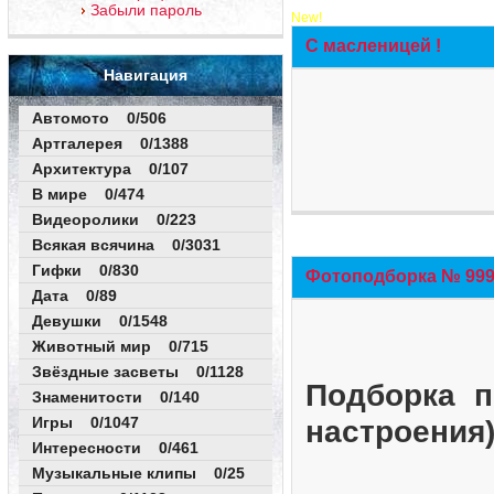
Забыли пароль
New!
С масленицей !
Навигация
Автомото 0/506
Артгалерея 0/1388
Архитектура 0/107
В мире 0/474
Видеоролики 0/223
Всякая всячина 0/3031
Гифки 0/830
Фотоподборка № 999 
Дата 0/89
Девушки 0/1548
Животный мир 0/715
Звёздные засветы 0/1128
Подборка п
Знаменитости 0/140
Игры 0/1047
настроения
Интересности 0/461
Музыкальные клипы 0/25