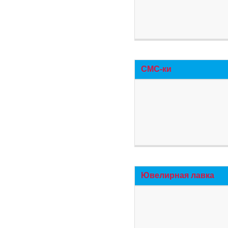
СМС-ки
Ювелирная лавка