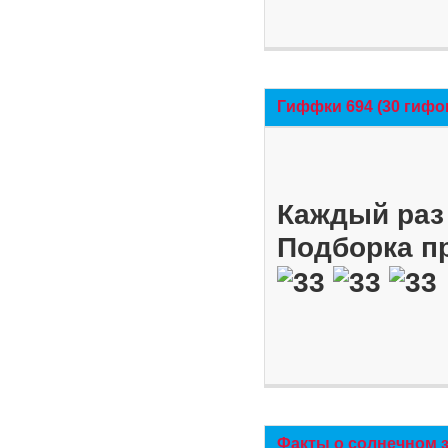
Гиффки 694 (30 гифо
Каждый раз 
Подборка п
Факты о солнечном 