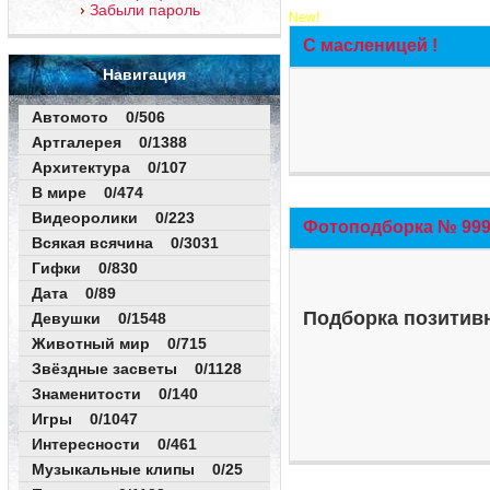
Забыли пароль
New!
С масленицей !
Навигация
Автомото 0/506
Артгалерея 0/1388
Архитектура 0/107
В мире 0/474
Видеоролики 0/223
Фотоподборка № 999 
Всякая всячина 0/3031
Гифки 0/830
Дата 0/89
Подборка позитивн
Девушки 0/1548
Животный мир 0/715
Звёздные засветы 0/1128
Знаменитости 0/140
Игры 0/1047
Интересности 0/461
Музыкальные клипы 0/25