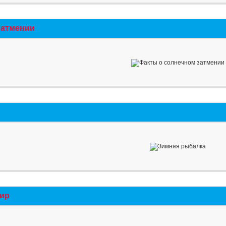
затмении
мир