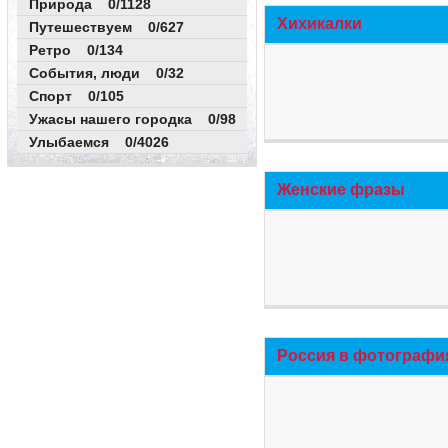
Природа 0/1128
Хихикалки
Путешествуем 0/627
Ретро 0/134
События, люди 0/32
Спорт 0/105
Ужасы нашего городка 0/98
Улыбаемся 0/4026
Женские фразы
Россия в фотографи