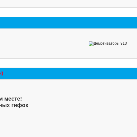
к)
м месте!
ных гифок