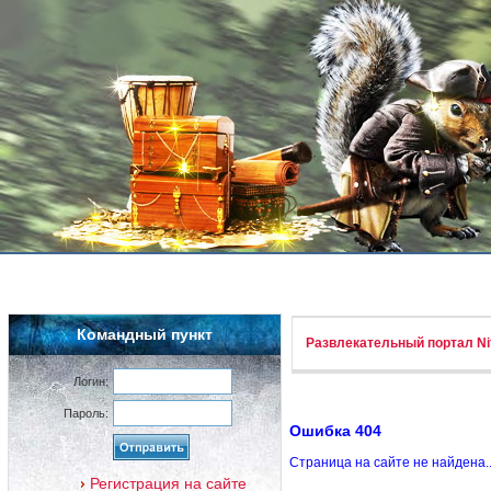
Командный пункт
Развлекательный портал Nif
Логин:
Пароль:
Ошибка 404
Страница на сайте не найдена.
Регистрация на сайте