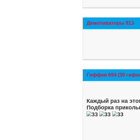
Демотиваторы 913
Гиффки 694 (30 гифо
Каждый раз на это
Подборка приколь