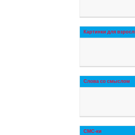
Картинки для взросл
Слова со смыслом
СМС-ки