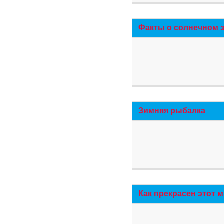
Факты о солнечном 
Зимняя рыбалка
Как прекрасен этот 