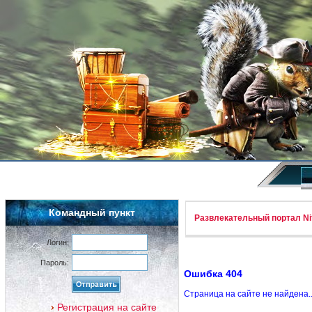
Командный пункт
Развлекательный портал Nif
Логин:
Пароль:
Ошибка 404
Страница на сайте не найдена.
Регистрация на сайте