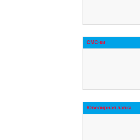
СМС-ки
Ювелирная лавка