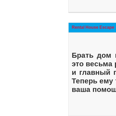
Rental House Escape
Брать дом 
это весьма
и главный 
Теперь ему 
ваша помощ