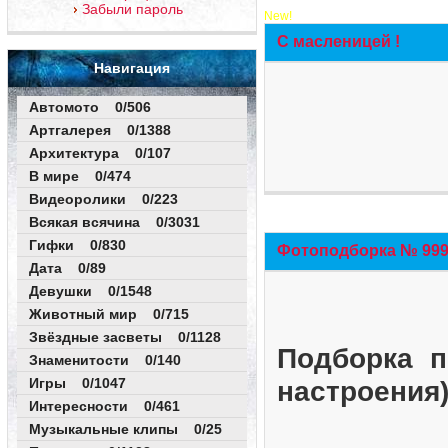
Забыли пароль
New!
С масленицей !
Навигация
Автомото 0/506
Артгалерея 0/1388
Архитектура 0/107
В мире 0/474
Видеоролики 0/223
Всякая всячина 0/3031
Гифки 0/830
Фотоподборка № 999 
Дата 0/89
Девушки 0/1548
Животный мир 0/715
Звёздные засветы 0/1128
Подборка п
Знаменитости 0/140
Игры 0/1047
настроения
Интересности 0/461
Музыкальные клипы 0/25