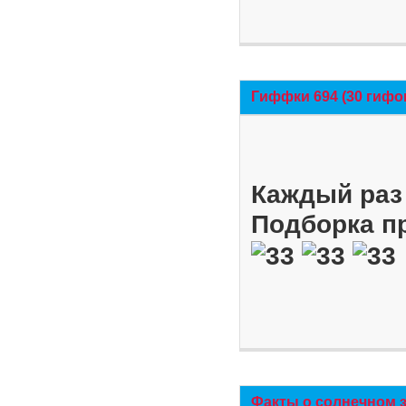
Гиффки 694 (30 гифо
Каждый раз 
Подборка п
Факты о солнечном 