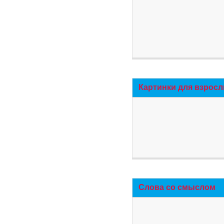
Картинки для взросл
Слова со смыслом