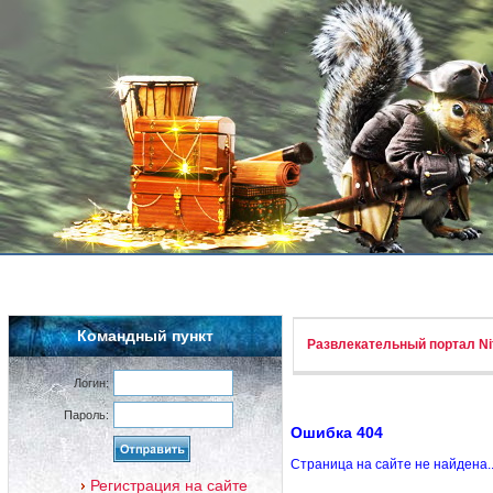
Командный пункт
Развлекательный портал Nif
Логин:
Пароль:
Ошибка 404
Страница на сайте не найдена.
Регистрация на сайте