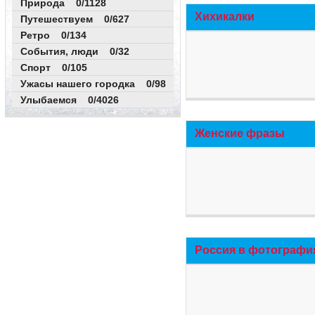
Природа 0/1128
Хихикалки
Путешествуем 0/627
Ретро 0/134
События, люди 0/32
Спорт 0/105
Ужасы нашего городка 0/98
Улыбаемся 0/4026
Женские фразы
Россия в фотографи