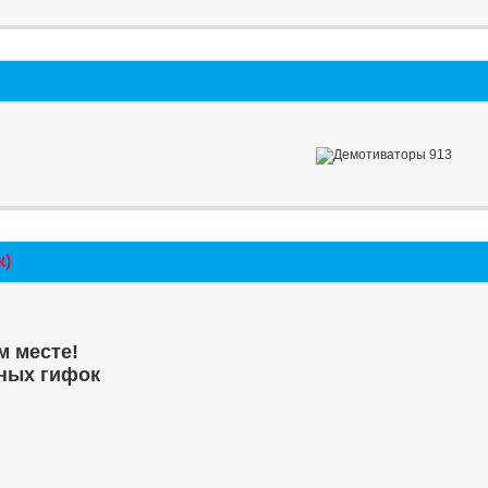
к)
м месте!
ных гифок