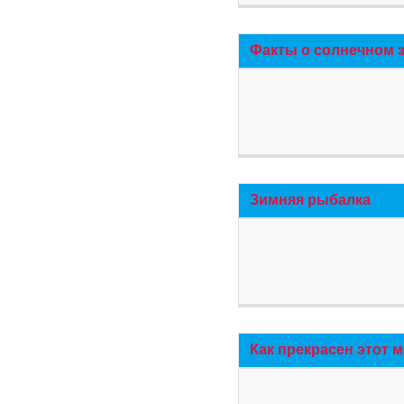
Факты о солнечном 
Зимняя рыбалка
Как прекрасен этот 