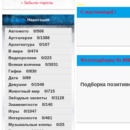
Забыли пароль
New!
С масленицей !
Навигация
Автомото 0/506
Артгалерея 0/1388
Архитектура 0/107
В мире 0/474
Видеоролики 0/223
Фотоподборка № 999 
Всякая всячина 0/3031
Гифки 0/830
Дата 0/89
Подборка позитивн
Девушки 0/1548
Животный мир 0/715
Звёздные засветы 0/1128
Знаменитости 0/140
Игры 0/1047
Интересности 0/461
Музыкальные клипы 0/25