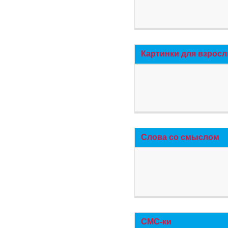
Картинки для взросл
Слова со смыслом
СМС-ки