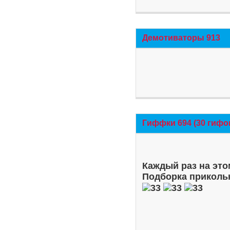
Демотиваторы 913
Гиффки 694 (30 гифо
Каждый раз на это
Подборка приколь