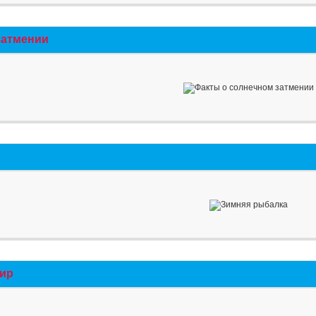
затмении
мир