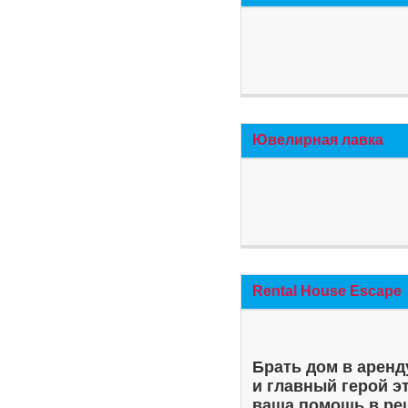
Ювелирная лавка
Rental House Escape
Брать дом в аренд
и главный герой э
ваша помощь в ре