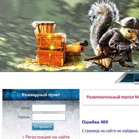
Командный пункт
Развлекательный портал Nif
Логин:
Пароль:
Ошибка 404
Страница на сайте не найдена.
Регистрация на сайте