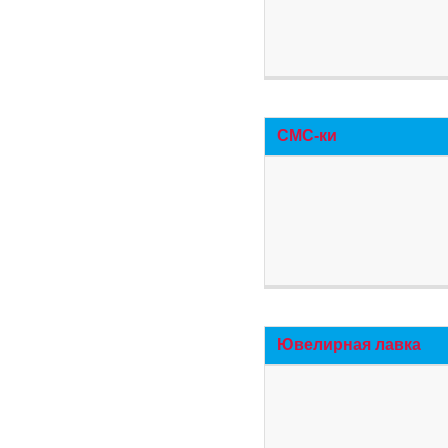
СМС-ки
Ювелирная лавка