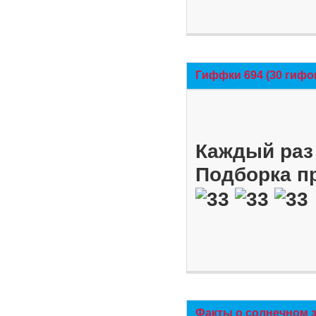
Гиффки 694 (30 гифо
Каждый раз 
Подборка п
Факты о солнечном 