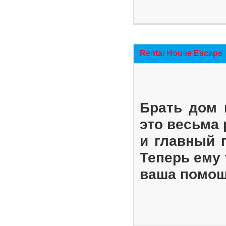
Rental House Escape
Брать дом 
это весьма
и главный 
Теперь ему 
ваша помощ