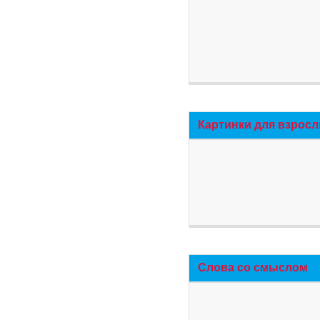
Картинки для взросл
Слова со смыслом