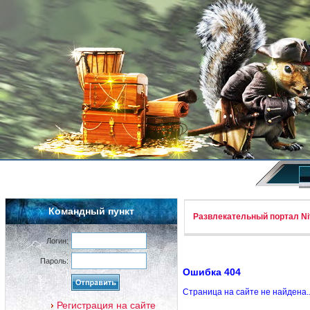
Командный пункт
Развлекательный портал Nif
Логин:
Пароль:
Ошибка 404
Страница на сайте не найдена.
Регистрация на сайте