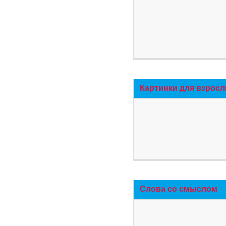
Картинки для взросл
Слова со смыслом