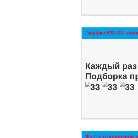
Гиффки 694 (30 гифо
Каждый раз 
Подборка п
Факты о солнечном 