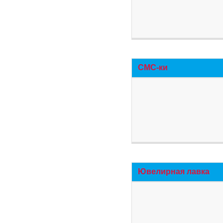
СМС-ки
Ювелирная лавка