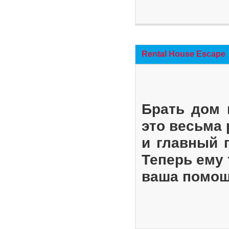
Rental House Escape
Брать дом 
это весьма
и главный 
Теперь ему 
ваша помощ