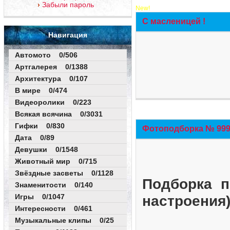
Забыли пароль
New!
С масленицей !
Навигация
Автомото 0/506
Артгалерея 0/1388
Архитектура 0/107
В мире 0/474
Видеоролики 0/223
Всякая всячина 0/3031
Гифки 0/830
Фотоподборка № 999 
Дата 0/89
Девушки 0/1548
Животный мир 0/715
Звёздные засветы 0/1128
Подборка п
Знаменитости 0/140
Игры 0/1047
настроения
Интересности 0/461
Музыкальные клипы 0/25