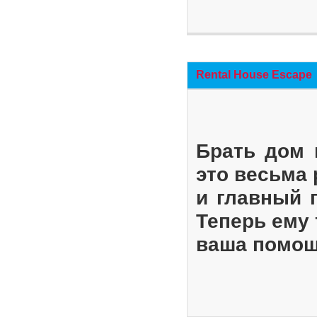
Rental House Escape
Брать дом 
это весьма
и главный 
Теперь ему 
ваша помощ