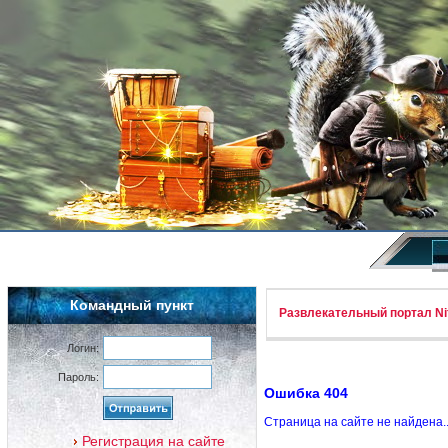
Командный пункт
Развлекательный портал Nif
Логин:
Пароль:
Ошибка 404
Страница на сайте не найдена.
Регистрация на сайте