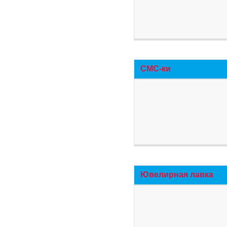
СМС-ки
Ювелирная лавка