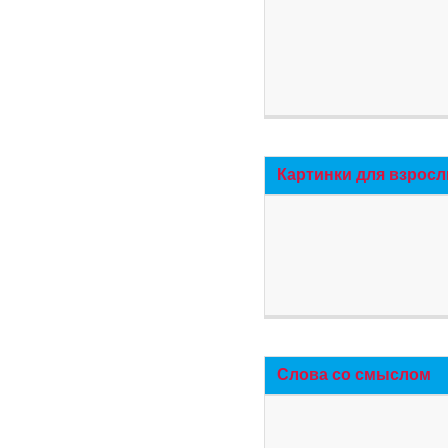
Картинки для взросл
Слова со смыслом