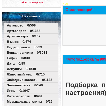
Забыли пароль
New!
С масленицей !
Навигация
Автомото 0/506
Артгалерея 0/1388
Архитектура 0/107
В мире 0/474
Видеоролики 0/223
Всякая всячина 0/3031
Гифки 0/830
Фотоподборка № 999 
Дата 0/89
Девушки 0/1548
Животный мир 0/715
Звёздные засветы 0/1128
Подборка п
Знаменитости 0/140
Игры 0/1047
настроения
Интересности 0/461
Музыкальные клипы 0/25