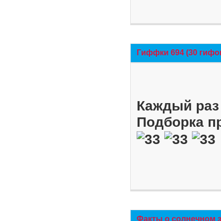
Гиффки 694 (30 гифо
Каждый раз 
Подборка п
Факты о солнечном 