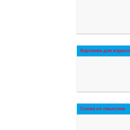
Картинки для взросл
Слова со смыслом