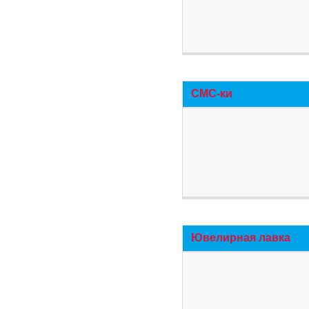
СМС-ки
Ювелирная лавка