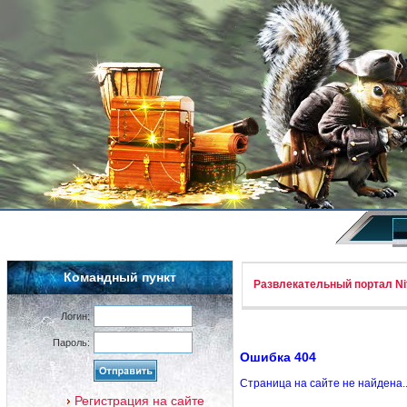
Командный пункт
Развлекательный портал Nif
Логин:
Пароль:
Ошибка 404
Страница на сайте не найдена.
Регистрация на сайте