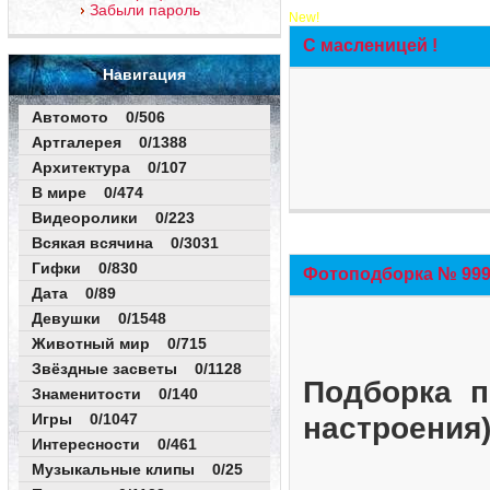
Забыли пароль
New!
С масленицей !
Навигация
Автомото 0/506
Артгалерея 0/1388
Архитектура 0/107
В мире 0/474
Видеоролики 0/223
Всякая всячина 0/3031
Гифки 0/830
Фотоподборка № 999 
Дата 0/89
Девушки 0/1548
Животный мир 0/715
Звёздные засветы 0/1128
Подборка п
Знаменитости 0/140
Игры 0/1047
настроения
Интересности 0/461
Музыкальные клипы 0/25