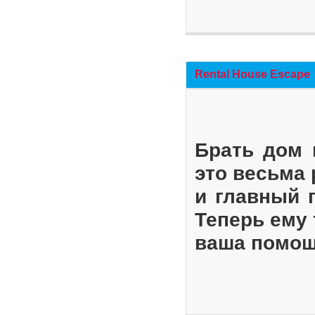
Rental House Escape
Брать дом 
это весьма
и главный 
Теперь ему 
ваша помощ