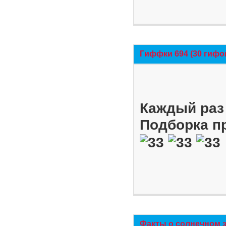
Гиффки 694 (30 гифо
Каждый раз 
Подборка п
Факты о солнечном 