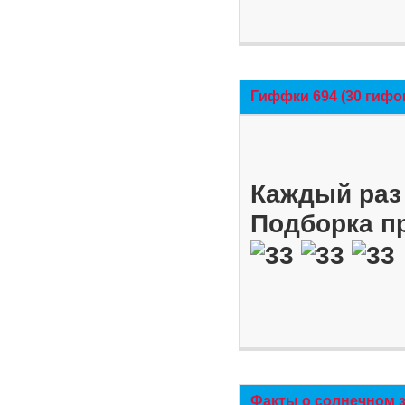
Гиффки 694 (30 гифо
Каждый раз 
Подборка п
Факты о солнечном 