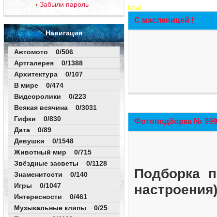
Забыли пароль
New!
С масленицей !
Навигация
Автомото 0/506
Артгалерея 0/1388
Архитектура 0/107
В мире 0/474
Видеоролики 0/223
Всякая всячина 0/3031
Гифки 0/830
Фотоподборка № 999 
Дата 0/89
Девушки 0/1548
Животный мир 0/715
Звёздные засветы 0/1128
Подборка п
Знаменитости 0/140
Игры 0/1047
настроения
Интересности 0/461
Музыкальные клипы 0/25