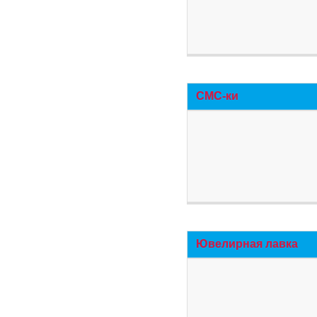
СМС-ки
Ювелирная лавка