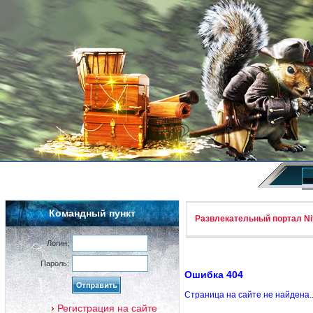
Командный пункт
Развлекательный портал Nif
Логин:
Пароль:
Ошибка 404
Страница на сайте не найдена.
Регистрация на сайте