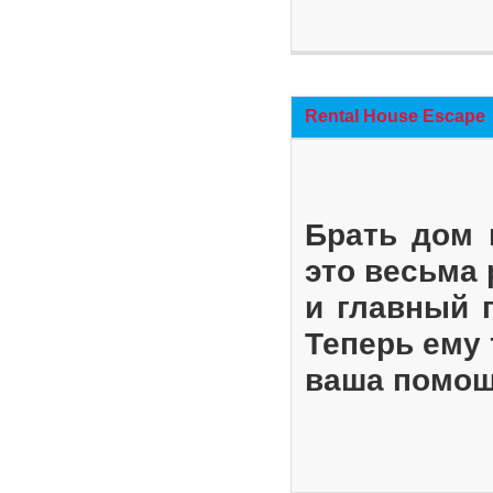
Rental House Escape
Брать дом 
это весьма
и главный 
Теперь ему 
ваша помощ