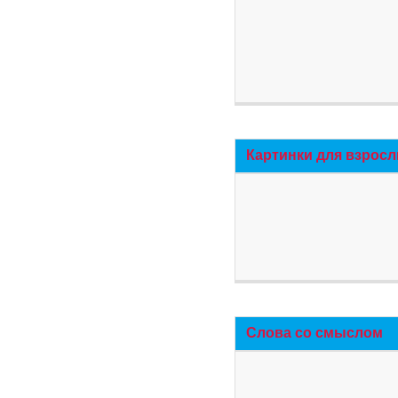
Картинки для взросл
Слова со смыслом