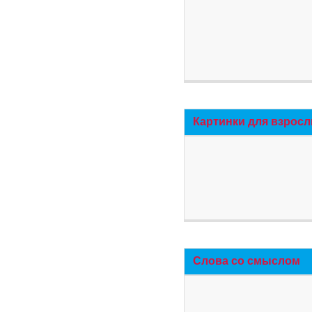
Картинки для взросл
Слова со смыслом