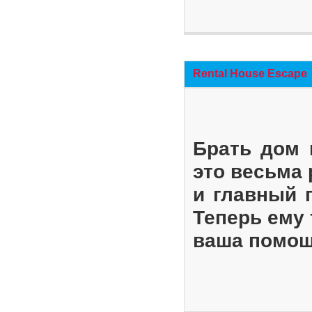
Rental House Escape
Брать дом 
это весьма
и главный 
Теперь ему 
ваша помощ