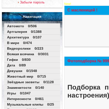
Забыли пароль
New!
С масленицей !
Навигация
Автомото 0/506
Артгалерея 0/1388
Архитектура 0/107
В мире 0/474
Видеоролики 0/223
Всякая всячина 0/3031
Гифки 0/830
Фотоподборка № 999 
Дата 0/89
Девушки 0/1548
Животный мир 0/715
Звёздные засветы 0/1128
Подборка п
Знаменитости 0/140
Игры 0/1047
настроения
Интересности 0/461
Музыкальные клипы 0/25