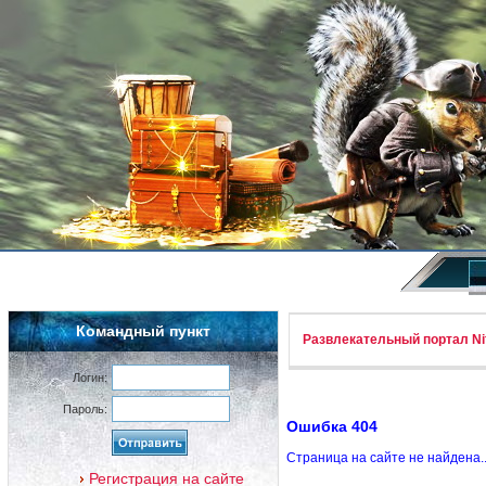
Командный пункт
Развлекательный портал Nif
Логин:
Пароль:
Ошибка 404
Страница на сайте не найдена.
Регистрация на сайте