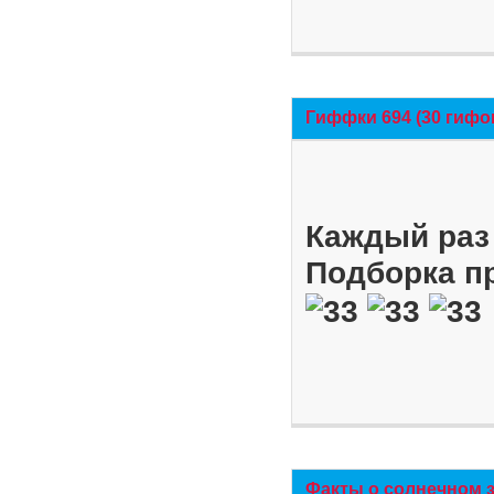
Гиффки 694 (30 гифо
Каждый раз 
Подборка п
Факты о солнечном 