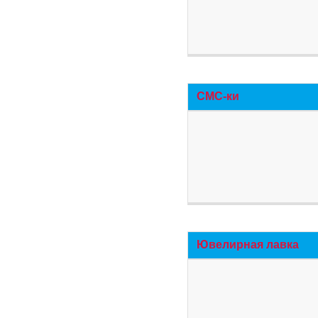
СМС-ки
Ювелирная лавка