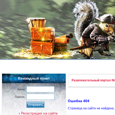
Командный пункт
Развлекательный портал Nif
Логин:
Пароль:
Ошибка 404
Страница на сайте не найдена.
Регистрация на сайте