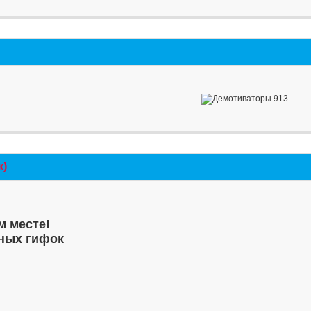
к)
м месте!
ных гифок