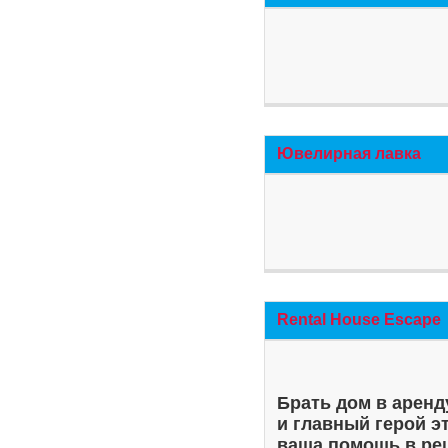
Ювелирная лавка
Rental House Escape
Брать дом в аренд
и главный герой э
ваша помощь в ре