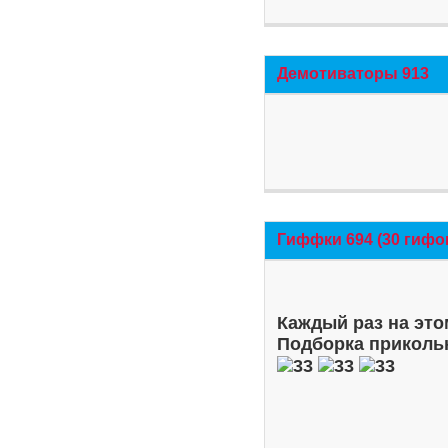
Демотиваторы 913
Гиффки 694 (30 гифо
Каждый раз на это
Подборка приколь