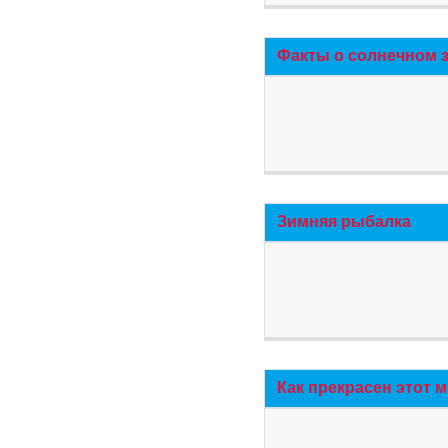
Факты о солнечном 
Зимняя рыбалка
Как прекрасен этот 