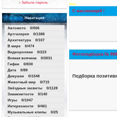
Забыли пароль
New!
С масленицей !
Навигация
Автомото 0/506
Артгалерея 0/1388
Архитектура 0/107
В мире 0/474
Видеоролики 0/223
Фотоподборка № 999 
Всякая всячина 0/3031
Гифки 0/830
Дата 0/89
Подборка позитивн
Девушки 0/1548
Животный мир 0/715
Звёздные засветы 0/1128
Знаменитости 0/140
Игры 0/1047
Интересности 0/461
Музыкальные клипы 0/25