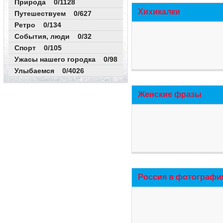
Природа 0/1128
Хихикалки
Путешествуем 0/627
Ретро 0/134
События, люди 0/32
Спорт 0/105
Ужасы нашего городка 0/98
Улыбаемся 0/4026
Женские фразы
Россия в фотографи