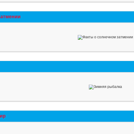
затмении
мир