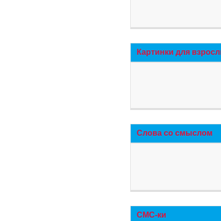
Картинки для взросл
Слова со смыслом
СМС-ки