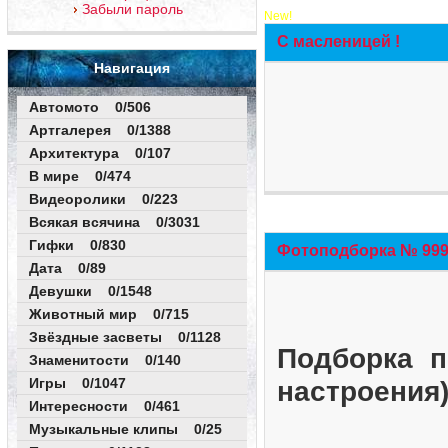
Забыли пароль
New!
С масленицей !
Навигация
Автомото 0/506
Артгалерея 0/1388
Архитектура 0/107
В мире 0/474
Видеоролики 0/223
Всякая всячина 0/3031
Гифки 0/830
Фотоподборка № 999 
Дата 0/89
Девушки 0/1548
Животный мир 0/715
Звёздные засветы 0/1128
Подборка п
Знаменитости 0/140
Игры 0/1047
настроения
Интересности 0/461
Музыкальные клипы 0/25