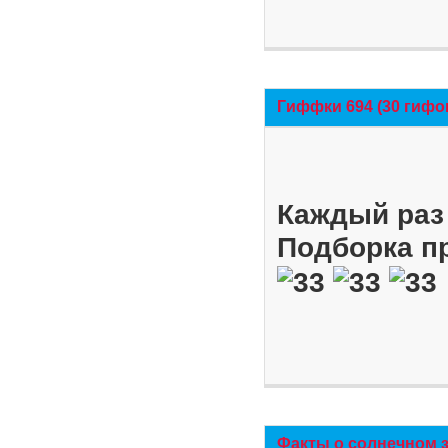
Гиффки 694 (30 гифо
Каждый раз 
Подборка п
Факты о солнечном 