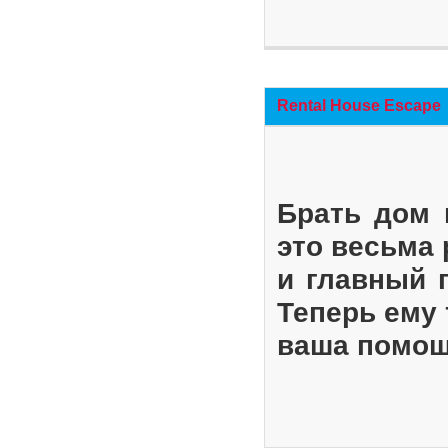
Rental House Escape
Брать дом 
это весьма
и главный 
Теперь ему 
ваша помощ