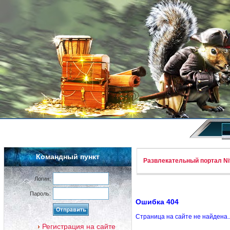
Командный пункт
Развлекательный портал Nif
Логин:
Пароль:
Ошибка 404
Страница на сайте не найдена.
Регистрация на сайте