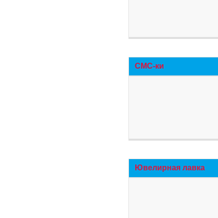
СМС-ки
Ювелирная лавка