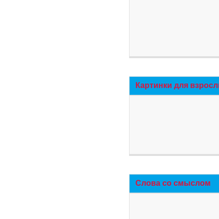
Картинки для взросл
Слова со смыслом