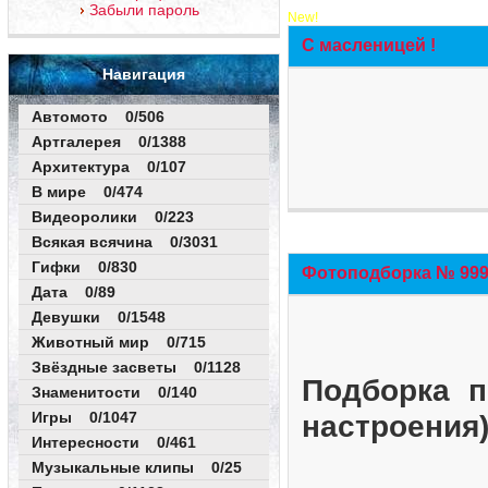
Забыли пароль
New!
С масленицей !
Навигация
Автомото 0/506
Артгалерея 0/1388
Архитектура 0/107
В мире 0/474
Видеоролики 0/223
Всякая всячина 0/3031
Гифки 0/830
Фотоподборка № 999 
Дата 0/89
Девушки 0/1548
Животный мир 0/715
Звёздные засветы 0/1128
Подборка п
Знаменитости 0/140
Игры 0/1047
настроения
Интересности 0/461
Музыкальные клипы 0/25