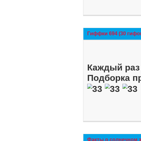
Гиффки 694 (30 гифо
Каждый раз 
Подборка п
Факты о солнечном 