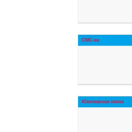
СМС-ки
Ювелирная лавка