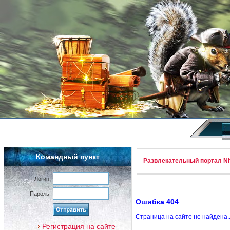
Командный пункт
Развлекательный портал Nif
Логин:
Пароль:
Ошибка 404
Страница на сайте не найдена.
Регистрация на сайте