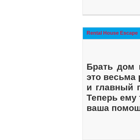
Rental House Escape
Брать дом 
это весьма
и главный 
Теперь ему 
ваша помощ