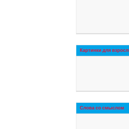
Картинки для взросл
Слова со смыслом