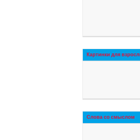
Картинки для взросл
Слова со смыслом