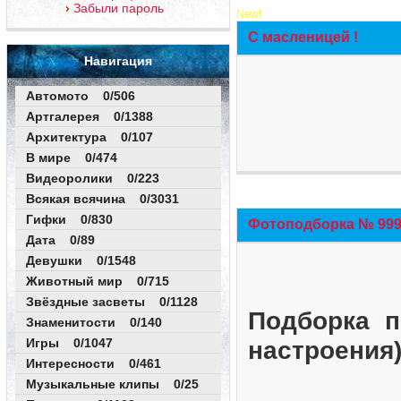
Забыли пароль
New!
С масленицей !
Навигация
Автомото 0/506
Артгалерея 0/1388
Архитектура 0/107
В мире 0/474
Видеоролики 0/223
Всякая всячина 0/3031
Гифки 0/830
Фотоподборка № 999 
Дата 0/89
Девушки 0/1548
Животный мир 0/715
Звёздные засветы 0/1128
Подборка п
Знаменитости 0/140
Игры 0/1047
настроения
Интересности 0/461
Музыкальные клипы 0/25