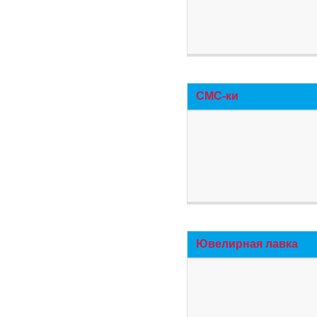
СМС-ки
Ювелирная лавка