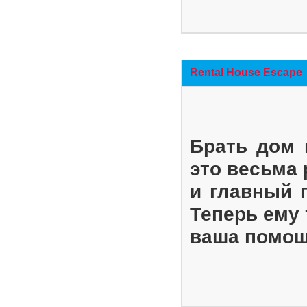
Rental House Escape
Брать дом 
это весьма
и главный 
Теперь ему 
ваша помощ