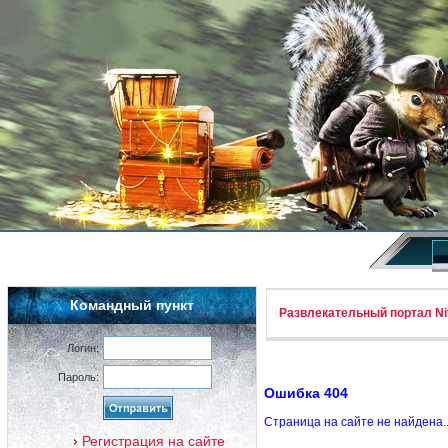
Командный пункт
Развлекательный портал Nif
Логин:
Пароль:
Ошибка 404
Страница на сайте не найдена.
Регистрация на сайте