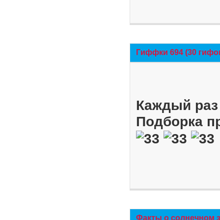
Гиффки 694 (30 гифо
Каждый раз 
Подборка п
Факты о солнечном 