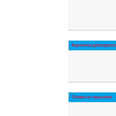
Картинки для взросл
Слова со смыслом