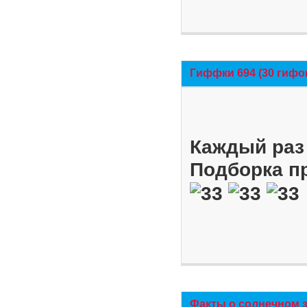
Гиффки 694 (30 гифо
Каждый раз 
Подборка п
Факты о солнечном 