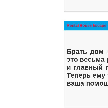
Rental House Escape
Брать дом 
это весьма
и главный 
Теперь ему 
ваша помощ