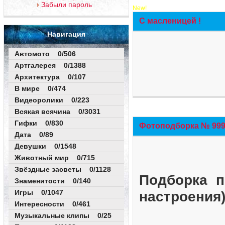
Забыли пароль
New!
С масленицей !
Навигация
Автомото 0/506
Артгалерея 0/1388
Архитектура 0/107
В мире 0/474
Видеоролики 0/223
Всякая всячина 0/3031
Гифки 0/830
Фотоподборка № 999 
Дата 0/89
Девушки 0/1548
Животный мир 0/715
Звёздные засветы 0/1128
Подборка п
Знаменитости 0/140
Игры 0/1047
настроения
Интересности 0/461
Музыкальные клипы 0/25