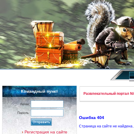
Командный пункт
Развлекательный портал Nif
Логин:
Пароль:
Ошибка 404
Страница на сайте не найдена.
Регистрация на сайте