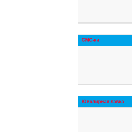
СМС-ки
Ювелирная лавка