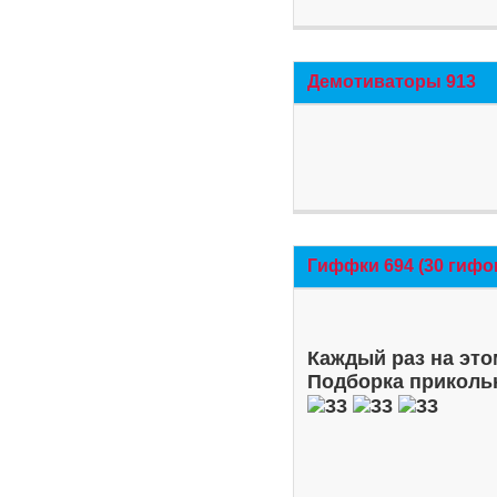
Демотиваторы 913
Гиффки 694 (30 гифо
Каждый раз на это
Подборка приколь