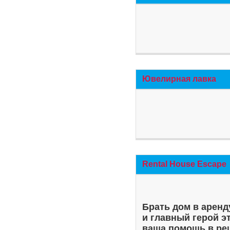
Ювелирная лавка
Rental House Escape
Брать дом в аренд
и главный герой э
ваша помощь в ре