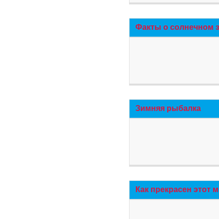
Факты о солнечном 
Зимняя рыбалка
Как прекрасен этот 