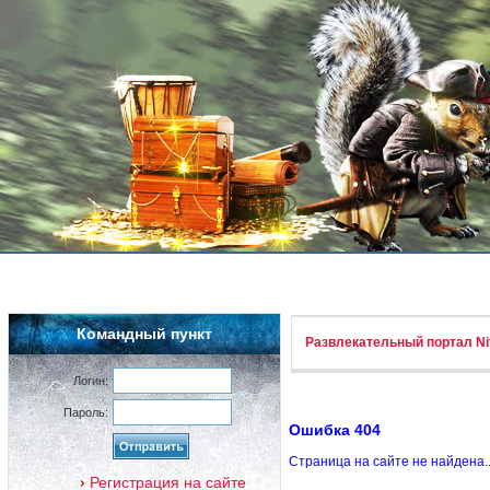
Командный пункт
Развлекательный портал Nif
Логин:
Пароль:
Ошибка 404
Страница на сайте не найдена.
Регистрация на сайте