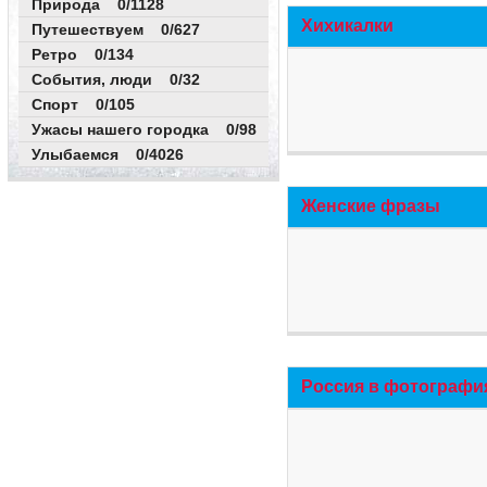
Природа 0/1128
Хихикалки
Путешествуем 0/627
Ретро 0/134
События, люди 0/32
Спорт 0/105
Ужасы нашего городка 0/98
Улыбаемся 0/4026
Женские фразы
Россия в фотографи