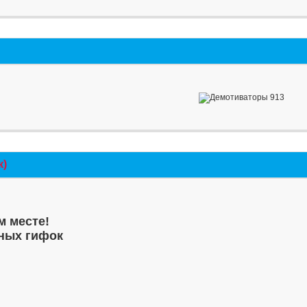
к)
м месте!
ных гифок