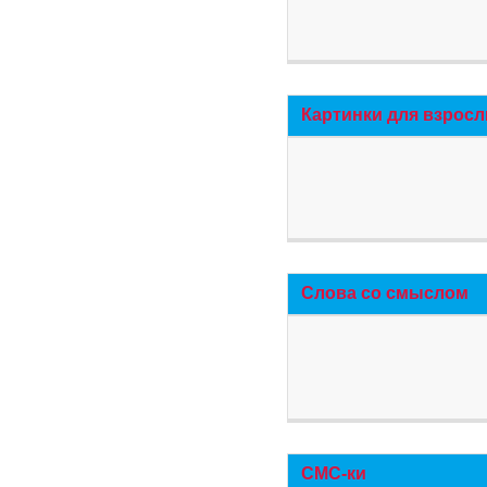
Картинки для взросл
Слова со смыслом
СМС-ки