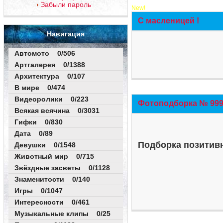
Забыли пароль
New!
С масленицей !
Навигация
Автомото 0/506
Артгалерея 0/1388
Архитектура 0/107
В мире 0/474
Видеоролики 0/223
Фотоподборка № 999 
Всякая всячина 0/3031
Гифки 0/830
Дата 0/89
Подборка позитивн
Девушки 0/1548
Животный мир 0/715
Звёздные засветы 0/1128
Знаменитости 0/140
Игры 0/1047
Интересности 0/461
Музыкальные клипы 0/25