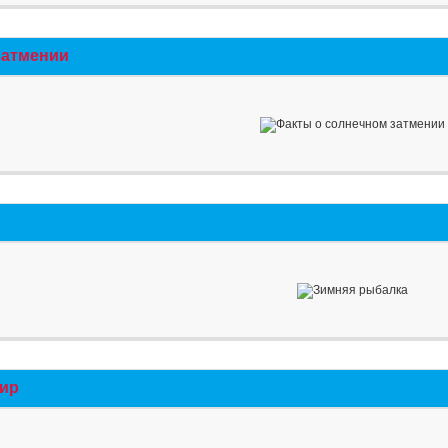
затмении
мир