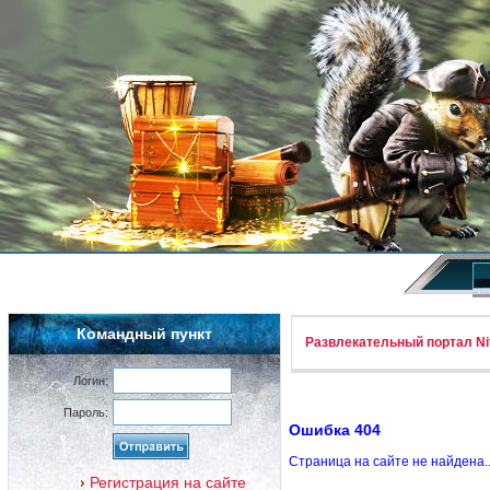
Командный пункт
Развлекательный портал Nif
Логин:
Пароль:
Ошибка 404
Страница на сайте не найдена.
Регистрация на сайте