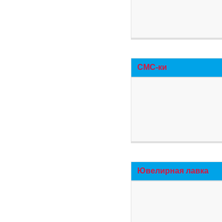
СМС-ки
Ювелирная лавка