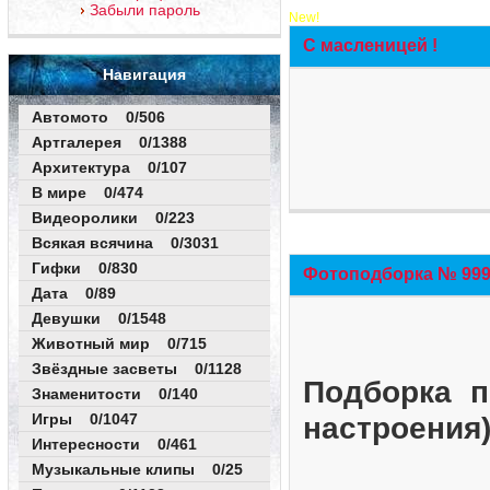
Забыли пароль
New!
С масленицей !
Навигация
Автомото 0/506
Артгалерея 0/1388
Архитектура 0/107
В мире 0/474
Видеоролики 0/223
Всякая всячина 0/3031
Гифки 0/830
Фотоподборка № 999 
Дата 0/89
Девушки 0/1548
Животный мир 0/715
Звёздные засветы 0/1128
Подборка п
Знаменитости 0/140
Игры 0/1047
настроения
Интересности 0/461
Музыкальные клипы 0/25