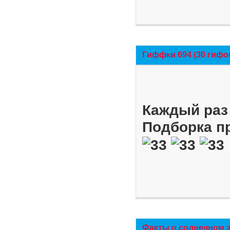
Гиффки 694 (30 гифо
Каждый раз 
Подборка п
Факты о солнечном 