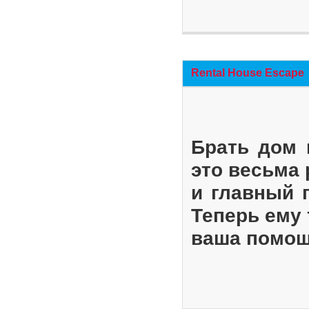
Rental House Escape
Брать дом 
это весьма
и главный 
Теперь ему 
ваша помощ