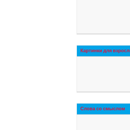
Картинки для взросл
Слова со смыслом