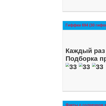
Гиффки 694 (30 гифо
Каждый раз 
Подборка п
Факты о солнечном 