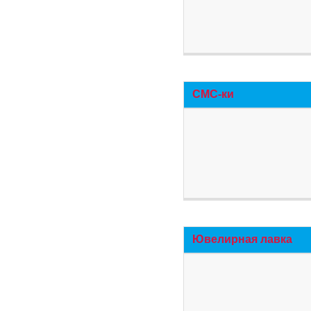
СМС-ки
Ювелирная лавка