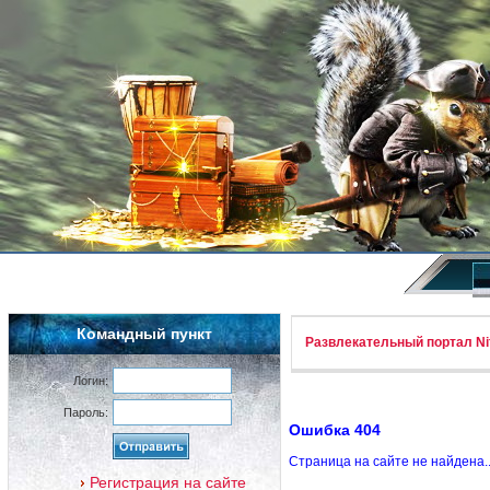
Командный пункт
Развлекательный портал Nif
Логин:
Пароль:
Ошибка 404
Страница на сайте не найдена.
Регистрация на сайте