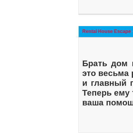
Rental House Escape
Брать дом 
это весьма
и главный 
Теперь ему 
ваша помощ