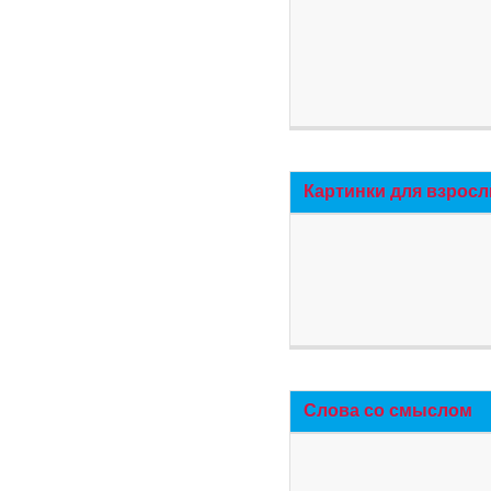
Картинки для взросл
Слова со смыслом