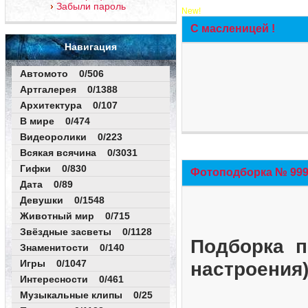
Забыли пароль
New!
С масленицей !
Навигация
Автомото 0/506
Артгалерея 0/1388
Архитектура 0/107
В мире 0/474
Видеоролики 0/223
Всякая всячина 0/3031
Гифки 0/830
Фотоподборка № 999 
Дата 0/89
Девушки 0/1548
Животный мир 0/715
Звёздные засветы 0/1128
Подборка п
Знаменитости 0/140
Игры 0/1047
настроения
Интересности 0/461
Музыкальные клипы 0/25