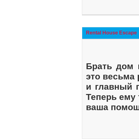
Rental House Escape
Брать дом 
это весьма
и главный 
Теперь ему 
ваша помощ