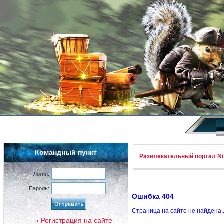
Командный пункт
Развлекательный портал Nif
Логин:
Пароль:
Ошибка 404
Страница на сайте не найдена.
Регистрация на сайте