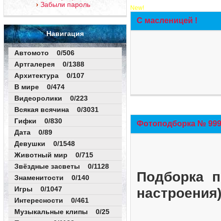
Забыли пароль
New!
С масленицей !
Навигация
Автомото 0/506
Артгалерея 0/1388
Архитектура 0/107
В мире 0/474
Видеоролики 0/223
Всякая всячина 0/3031
Гифки 0/830
Фотоподборка № 999 
Дата 0/89
Девушки 0/1548
Животный мир 0/715
Звёздные засветы 0/1128
Подборка п
Знаменитости 0/140
Игры 0/1047
настроения
Интересности 0/461
Музыкальные клипы 0/25