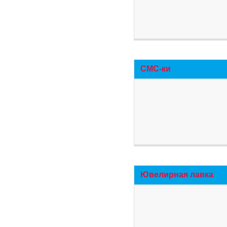
СМС-ки
Ювелирная лавка