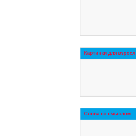
Картинки для взросл
Слова со смыслом