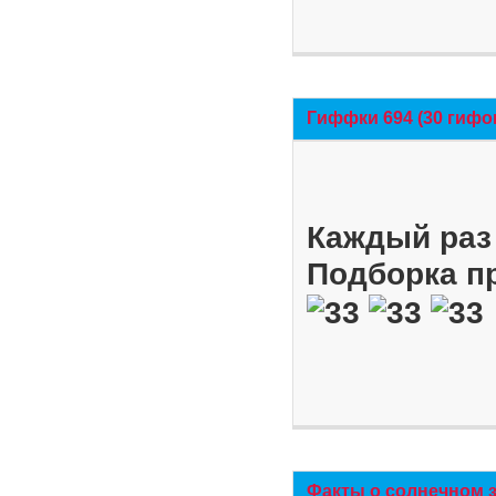
Гиффки 694 (30 гифо
Каждый раз 
Подборка п
Факты о солнечном 