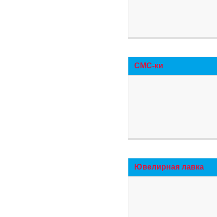
СМС-ки
Ювелирная лавка