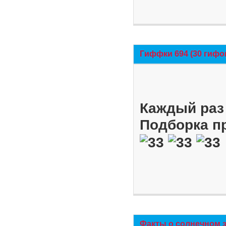
Гиффки 694 (30 гифо
Каждый раз 
Подборка п
Факты о солнечном 