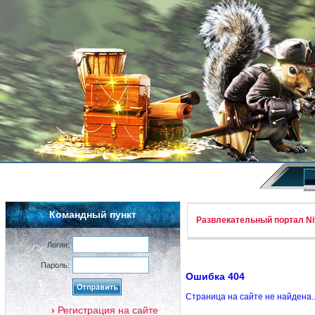
Командный пункт
Развлекательный портал Nif
Логин:
Пароль:
Ошибка 404
Страница на сайте не найдена.
Регистрация на сайте