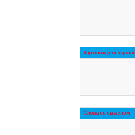
Картинки для взросл
Слова со смыслом