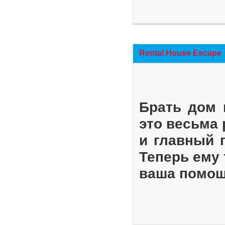
Rental House Escape
Брать дом 
это весьма
и главный 
Теперь ему 
ваша помощ