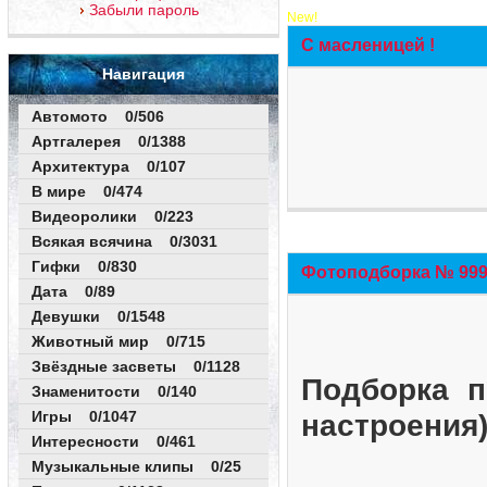
Забыли пароль
New!
С масленицей !
Навигация
Автомото 0/506
Артгалерея 0/1388
Архитектура 0/107
В мире 0/474
Видеоролики 0/223
Всякая всячина 0/3031
Гифки 0/830
Фотоподборка № 999 
Дата 0/89
Девушки 0/1548
Животный мир 0/715
Звёздные засветы 0/1128
Подборка п
Знаменитости 0/140
Игры 0/1047
настроения
Интересности 0/461
Музыкальные клипы 0/25