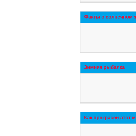
Факты о солнечном 
Зимняя рыбалка
Как прекрасен этот 