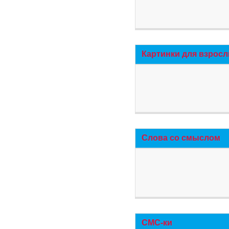
Картинки для взросл
Слова со смыслом
СМС-ки