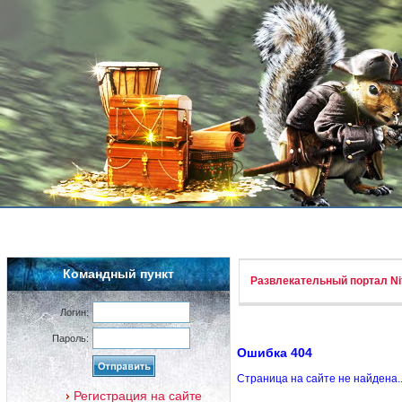
Командный пункт
Развлекательный портал Nif
Логин:
Пароль:
Ошибка 404
Страница на сайте не найдена.
Регистрация на сайте