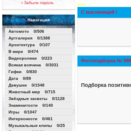
Забыли пароль
New!
С масленицей !
Навигация
Автомото 0/506
Артгалерея 0/1388
Архитектура 0/107
В мире 0/474
Видеоролики 0/223
Фотоподборка № 999 
Всякая всячина 0/3031
Гифки 0/830
Дата 0/89
Подборка позитивн
Девушки 0/1548
Животный мир 0/715
Звёздные засветы 0/1128
Знаменитости 0/140
Игры 0/1047
Интересности 0/461
Музыкальные клипы 0/25