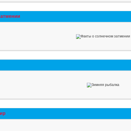
затмении
мир