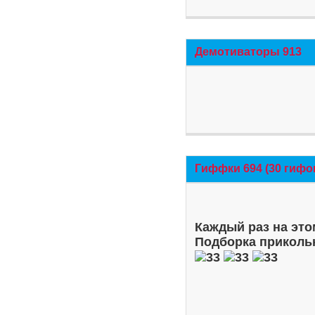
Демотиваторы 913
Гиффки 694 (30 гифо
Каждый раз на это
Подборка приколь