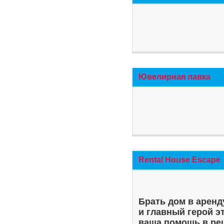
Ювелирная лавка
Rental House Escape
Брать дом в аренд
и главный герой э
ваша помощь в ре