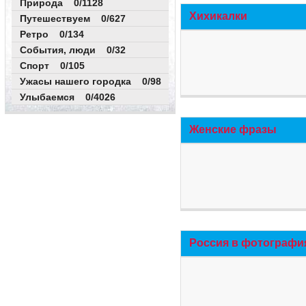
Природа 0/1128
Хихикалки
Путешествуем 0/627
Ретро 0/134
События, люди 0/32
Спорт 0/105
Ужасы нашего городка 0/98
Улыбаемся 0/4026
Женские фразы
Россия в фотографи