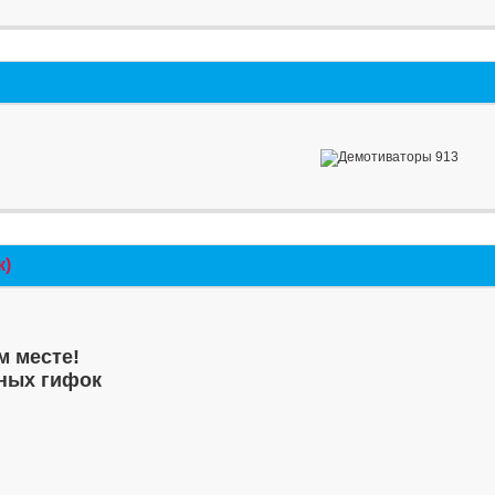
к)
м месте!
ных гифок