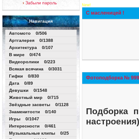
Забыли пароль
New!
С масленицей !
Навигация
Автомото 0/506
Артгалерея 0/1388
Архитектура 0/107
В мире 0/474
Видеоролики 0/223
Всякая всячина 0/3031
Гифки 0/830
Фотоподборка № 999 
Дата 0/89
Девушки 0/1548
Животный мир 0/715
Звёздные засветы 0/1128
Подборка п
Знаменитости 0/140
Игры 0/1047
настроения
Интересности 0/461
Музыкальные клипы 0/25