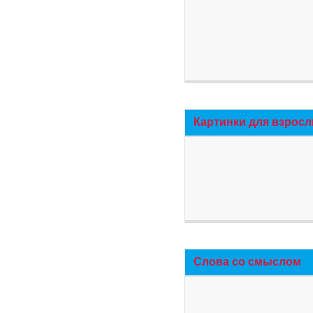
Картинки для взросл
Слова со смыслом