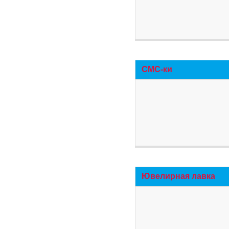
СМС-ки
Ювелирная лавка