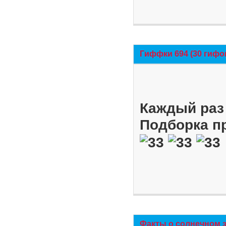
Гиффки 694 (30 гифо
Каждый раз 
Подборка п
Факты о солнечном 