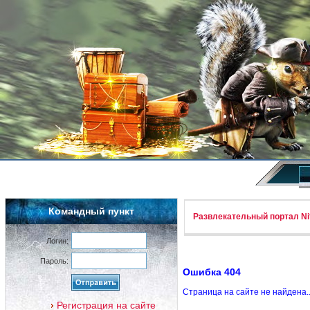
Командный пункт
Развлекательный портал Nif
Логин:
Пароль:
Ошибка 404
Страница на сайте не найдена.
Регистрация на сайте