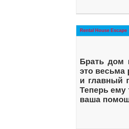
Rental House Escape
Брать дом 
это весьма
и главный 
Теперь ему 
ваша помощ