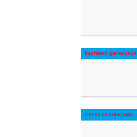
Картинки для взросл
Слова со смыслом