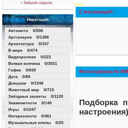
Забыли пароль
New!
С масленицей !
Навигация
Автомото 0/506
Артгалерея 0/1388
Архитектура 0/107
В мире 0/474
Видеоролики 0/223
Всякая всячина 0/3031
Гифки 0/830
Фотоподборка № 999 
Дата 0/89
Девушки 0/1548
Животный мир 0/715
Звёздные засветы 0/1128
Подборка п
Знаменитости 0/140
Игры 0/1047
настроения
Интересности 0/461
Музыкальные клипы 0/25