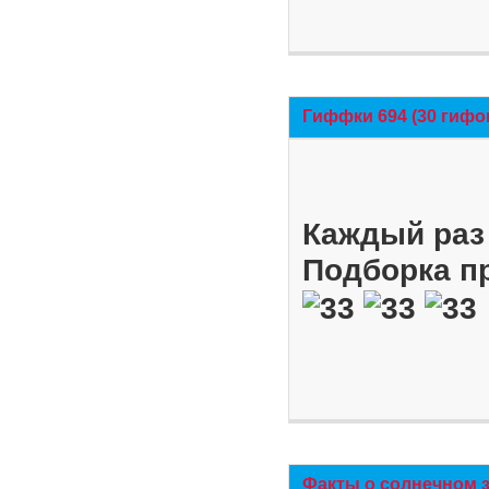
Гиффки 694 (30 гифо
Каждый раз 
Подборка п
Факты о солнечном 