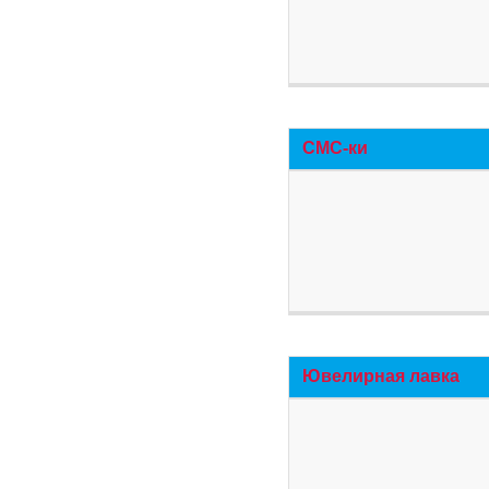
СМС-ки
Ювелирная лавка