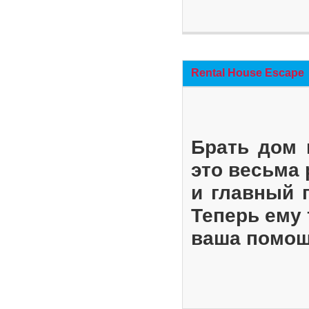
Rental House Escape
Брать дом 
это весьма
и главный 
Теперь ему 
ваша помощ