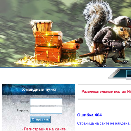
Командный пункт
Развлекательный портал Nif
Логин:
Пароль:
Ошибка 404
Страница на сайте не найдена.
Регистрация на сайте