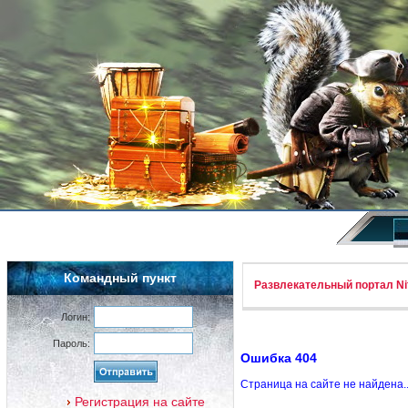
Командный пункт
Развлекательный портал Nif
Логин:
Пароль:
Ошибка 404
Страница на сайте не найдена.
Регистрация на сайте