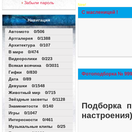
Забыли пароль
New!
С масленицей !
Навигация
Автомото 0/506
Артгалерея 0/1388
Архитектура 0/107
В мире 0/474
Видеоролики 0/223
Всякая всячина 0/3031
Гифки 0/830
Фотоподборка № 999 
Дата 0/89
Девушки 0/1548
Животный мир 0/715
Звёздные засветы 0/1128
Подборка п
Знаменитости 0/140
Игры 0/1047
настроения
Интересности 0/461
Музыкальные клипы 0/25