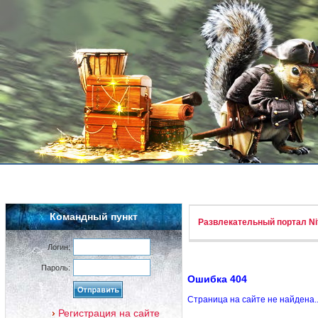
Командный пункт
Развлекательный портал Nif
Логин:
Пароль:
Ошибка 404
Страница на сайте не найдена.
Регистрация на сайте