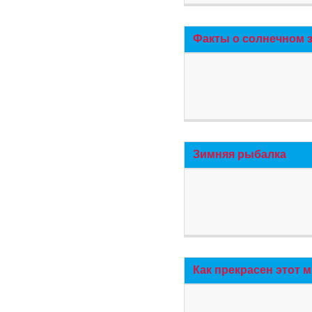
Факты о солнечном 
Зимняя рыбалка
Как прекрасен этот 