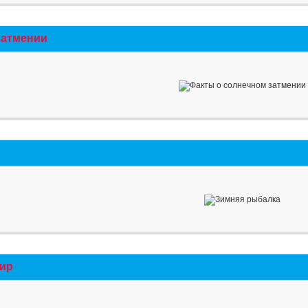
затмении
мир