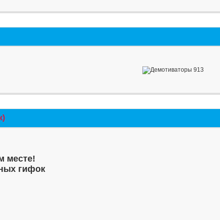
к)
м месте!
ных гифок