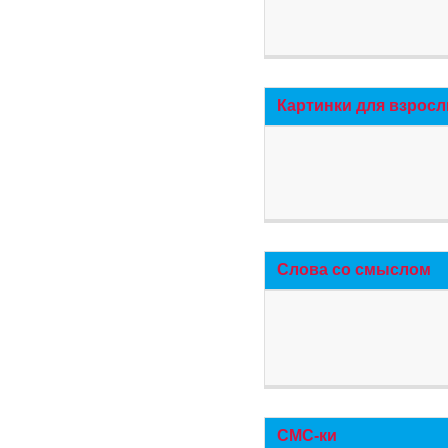
Картинки для взросл
Слова со смыслом
СМС-ки