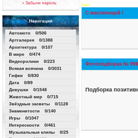
Забыли пароль
New!
С масленицей !
Навигация
Автомото 0/506
Артгалерея 0/1388
Архитектура 0/107
В мире 0/474
Видеоролики 0/223
Фотоподборка № 999 
Всякая всячина 0/3031
Гифки 0/830
Дата 0/89
Подборка позитивн
Девушки 0/1548
Животный мир 0/715
Звёздные засветы 0/1128
Знаменитости 0/140
Игры 0/1047
Интересности 0/461
Музыкальные клипы 0/25