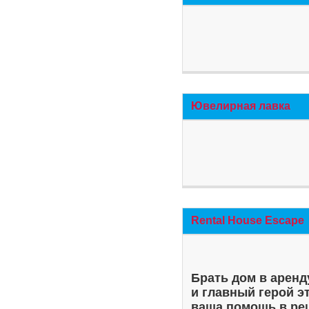
Ювелирная лавка
Rental House Escape
Брать дом в аренд
и главный герой э
ваша помощь в ре