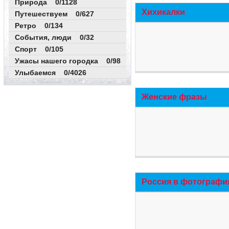
Природа 0/1128
Хихикалки
Путешествуем 0/627
Ретро 0/134
События, люди 0/32
Спорт 0/105
Ужасы нашего городка 0/98
Улыбаемся 0/4026
Женские фразы
Россия в фотографи