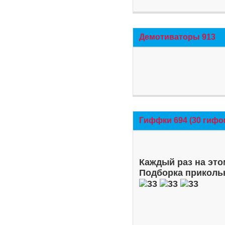
Демотиваторы 913
Гиффки 694 (30 гифо
Каждый раз на это
Подборка приколь