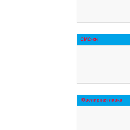
СМС-ки
Ювелирная лавка