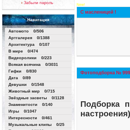
Забыли пароль
New!
С масленицей !
Навигация
Автомото 0/506
Артгалерея 0/1388
Архитектура 0/107
В мире 0/474
Видеоролики 0/223
Всякая всячина 0/3031
Гифки 0/830
Фотоподборка № 999 
Дата 0/89
Девушки 0/1548
Животный мир 0/715
Звёздные засветы 0/1128
Подборка п
Знаменитости 0/140
Игры 0/1047
настроения
Интересности 0/461
Музыкальные клипы 0/25