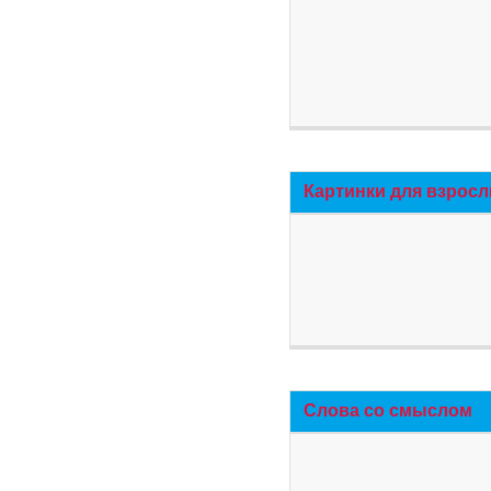
Картинки для взросл
Слова со смыслом