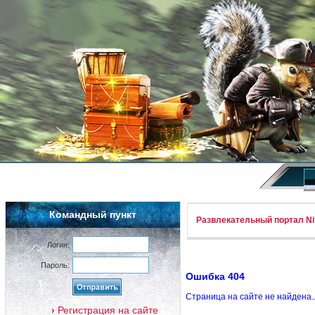
Командный пункт
Развлекательный портал Nif
Логин:
Пароль:
Ошибка 404
Страница на сайте не найдена.
Регистрация на сайте