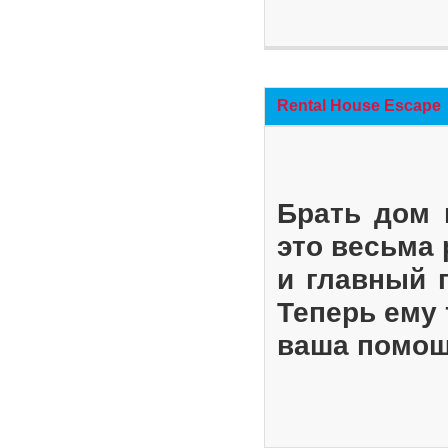
Rental House Escape
Брать дом 
это весьма
и главный 
Теперь ему 
ваша помощ