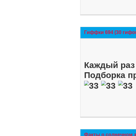
Гиффки 694 (30 гифо
Каждый раз 
Подборка п
Факты о солнечном 