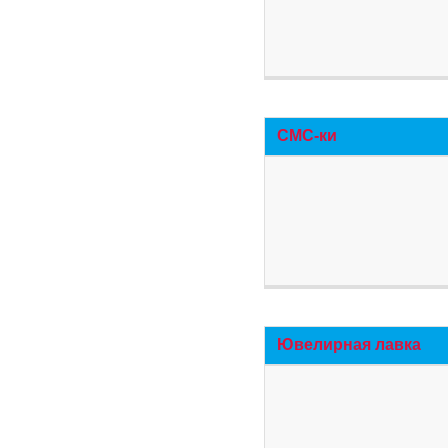
СМС-ки
Ювелирная лавка