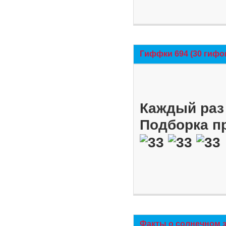
Гиффки 694 (30 гифо
Каждый раз 
Подборка п
Факты о солнечном 