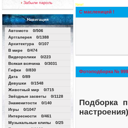
Забыли пароль
New!
С масленицей !
Навигация
Автомото 0/506
Артгалерея 0/1388
Архитектура 0/107
В мире 0/474
Видеоролики 0/223
Всякая всячина 0/3031
Гифки 0/830
Фотоподборка № 999 
Дата 0/89
Девушки 0/1548
Животный мир 0/715
Звёздные засветы 0/1128
Подборка п
Знаменитости 0/140
Игры 0/1047
настроения
Интересности 0/461
Музыкальные клипы 0/25