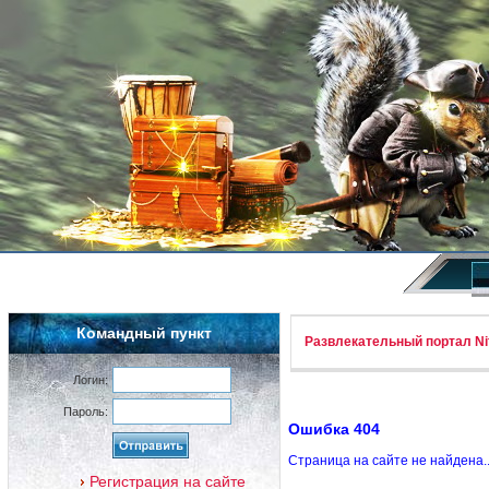
Командный пункт
Развлекательный портал Nif
Логин:
Пароль:
Ошибка 404
Страница на сайте не найдена.
Регистрация на сайте