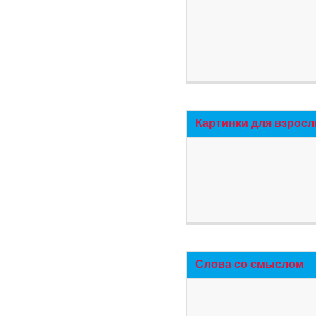
Картинки для взросл
Слова со смыслом