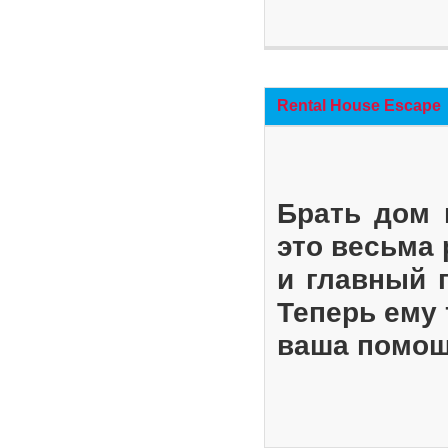
Rental House Escape
Брать дом 
это весьма
и главный 
Теперь ему 
ваша помощ