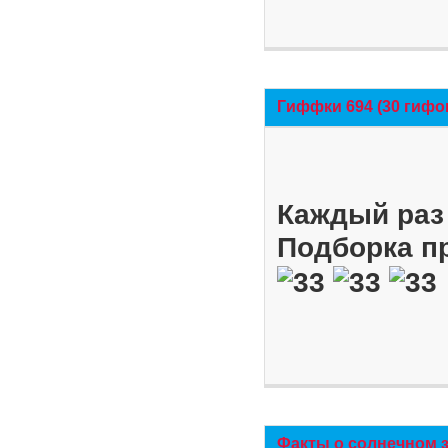
Гиффки 694 (30 гифо
Каждый раз 
Подборка п
Факты о солнечном 