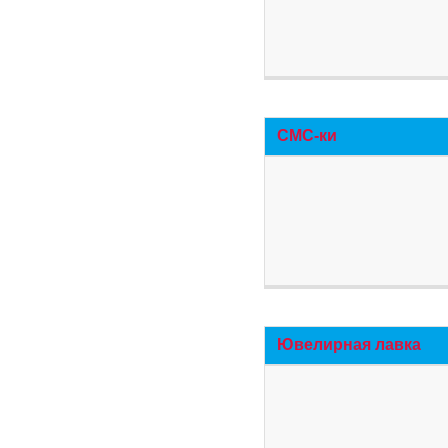
СМС-ки
Ювелирная лавка