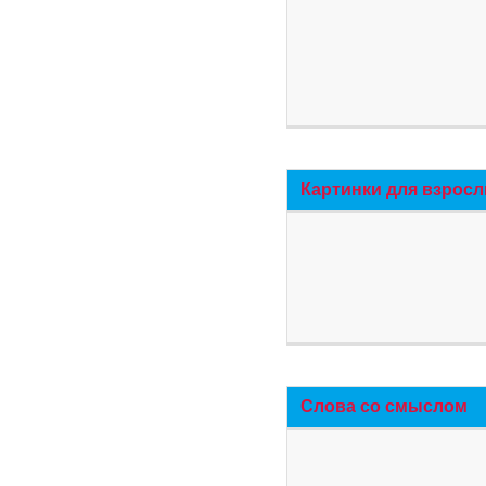
Картинки для взросл
Слова со смыслом