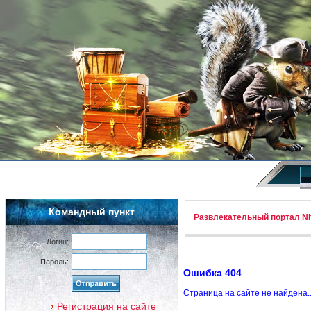
Командный пункт
Развлекательный портал Nif
Логин:
Пароль:
Ошибка 404
Страница на сайте не найдена.
Регистрация на сайте