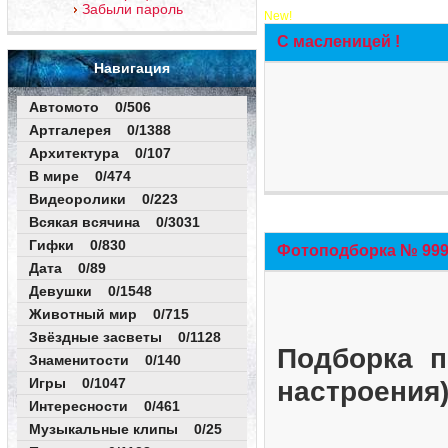
Забыли пароль
New!
С масленицей !
Навигация
Автомото 0/506
Артгалерея 0/1388
Архитектура 0/107
В мире 0/474
Видеоролики 0/223
Всякая всячина 0/3031
Гифки 0/830
Фотоподборка № 999 
Дата 0/89
Девушки 0/1548
Животный мир 0/715
Звёздные засветы 0/1128
Подборка п
Знаменитости 0/140
Игры 0/1047
настроения
Интересности 0/461
Музыкальные клипы 0/25