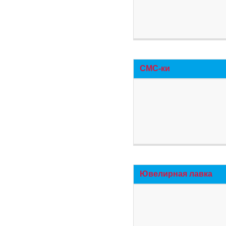
СМС-ки
Ювелирная лавка