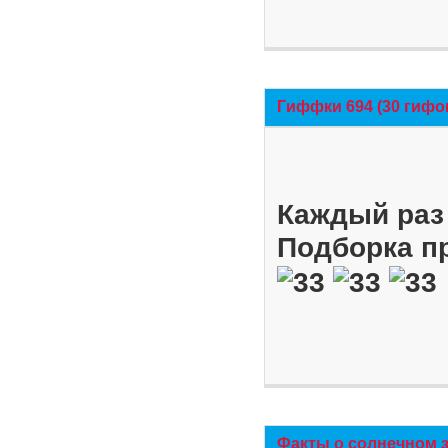
Гиффки 694 (30 гифо
Каждый раз 
Подборка п
Факты о солнечном 