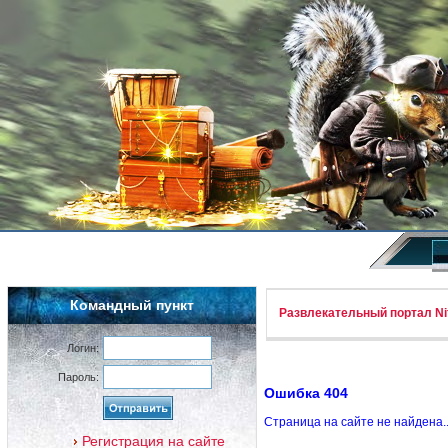
Командный пункт
Развлекательный портал Nif
Логин:
Пароль:
Ошибка 404
Страница на сайте не найдена.
Регистрация на сайте