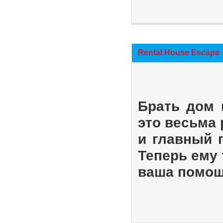
Rental House Escape
Брать дом 
это весьма
и главный 
Теперь ему 
ваша помощ