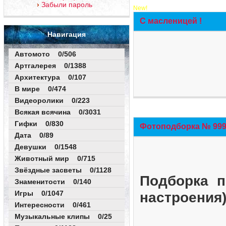
Забыли пароль
New!
С масленицей !
Навигация
Автомото 0/506
Артгалерея 0/1388
Архитектура 0/107
В мире 0/474
Видеоролики 0/223
Всякая всячина 0/3031
Гифки 0/830
Фотоподборка № 999 
Дата 0/89
Девушки 0/1548
Животный мир 0/715
Звёздные засветы 0/1128
Подборка п
Знаменитости 0/140
Игры 0/1047
настроения
Интересности 0/461
Музыкальные клипы 0/25