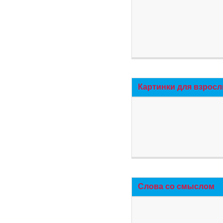
Картинки для взросл
Слова со смыслом