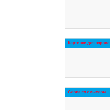
Картинки для взросл
Слова со смыслом