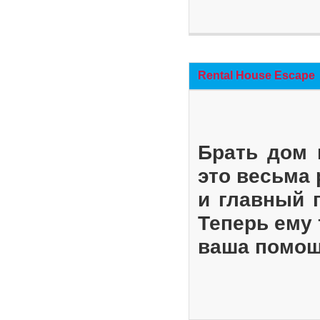
Rental House Escape
Брать дом 
это весьма
и главный 
Теперь ему 
ваша помощ