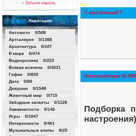
Забыли пароль
New!
С масленицей !
Навигация
Автомото 0/506
Артгалерея 0/1388
Архитектура 0/107
В мире 0/474
Видеоролики 0/223
Всякая всячина 0/3031
Гифки 0/830
Фотоподборка № 999 
Дата 0/89
Девушки 0/1548
Животный мир 0/715
Звёздные засветы 0/1128
Подборка п
Знаменитости 0/140
Игры 0/1047
настроения
Интересности 0/461
Музыкальные клипы 0/25