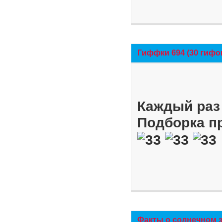
Гиффки 694 (30 гифо
Каждый раз 
Подборка п
Факты о солнечном 