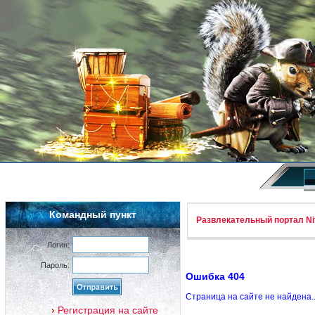
Командный пункт
Развлекательный портал Nif
Логин:
Пароль:
Ошибка 404
Страница на сайте не найдена.
Регистрация на сайте