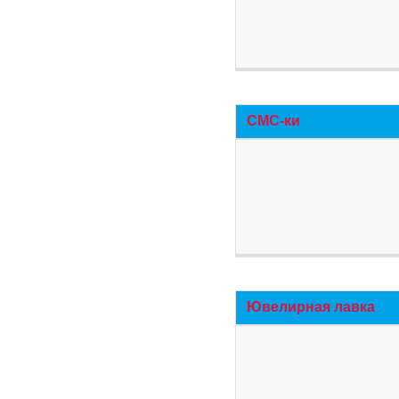
СМС-ки
Ювелирная лавка